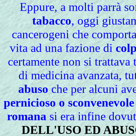
Eppure, a molti parrà so
tabacco
, oggi giusta
cancerogeni che comporta, 
vita ad una fazione di
colp
certamente non si trattava t
di medicina avanzata, tu
abuso
che per alcuni av
pernicioso o sconvenevole
romana
si era infine dovu
DELL'USO ED ABU