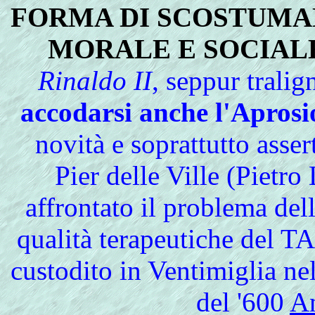
FORMA DI SCOSTUM
MORALE E SOCIAL
Rinaldo II
, seppur trali
accodarsi anche l'Aprosi
novità e soprattutto asser
Pier
delle Ville (Pietro
affrontato il problema dell
qualità terapeutiche del 
custodito in Ventimiglia ne
del '600
An