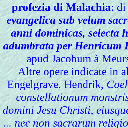
profezia di Malachia
: di
evangelica sub velum sac
anni dominicas, selecta h
adumbrata per Henricum E
apud Jacobum à Meurs, 
Altre opere indicate in 
Engelgrave, Hendrik,
Coel
constellationum monstri
domini Jesu Christi, eiusqu
... nec non sacrarum relig