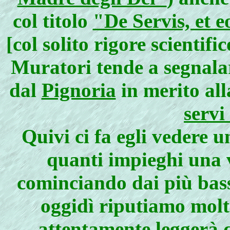
col titolo
"De Servis, et 
[col solito rigore scienti
Muratori tende a segnala
dal
Pignoria
in merito alla
servi 
Quivi ci fa egli vedere 
quanti impieghi una v
cominciando dai più bassi
oggidì riputiamo molt
attentamente leggerà q