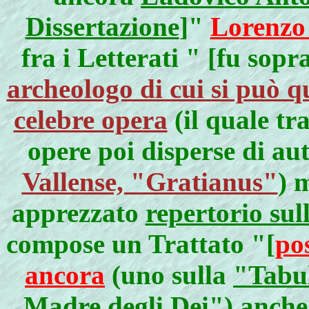
Dissertazione
]"
Lorenzo
fra i Letterati " [fu sop
archeologo di cui si può q
celebre opera
(il quale tr
opere poi disperse di a
Vallense, "Gratianus"
) 
apprezzato
repertorio sul
compose un Trattato "[
po
ancora
(uno sulla
"Tabu
Madre degli Dei"
) anch