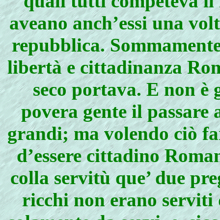
quali tutti competeva i
aveano anch’essi una volt
repubblica. Sommamente s
libertà e cittadinanza Rom
seco portava. E non è g
povera gente il passare a
grandi; ma volendo ciò far
d’essere cittadino Roman
colla servitù que’ due pr
ricchi non erano serviti