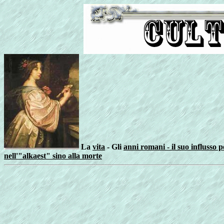
La
vita
- Gli
anni romani - il suo influsso pe
nell'"alkaest" sino alla morte