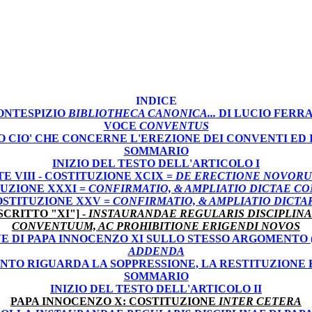
INDICE
ONTESPIZIO
BIBLIOTHECA CANONICA...
DI LUCIO FERRA
VOCE
CONVENTUS
TTO CIO' CHE CONCERNE L'EREZIONE DEI CONVENTI ED
SOMMARIO
INIZIO DEL TESTO DELL'ARTICOLO I
 VIII - COSTITUZIONE XCIX =
DE ERECTIONE NOVOR
TUZIONE XXXI =
CONFIRMATIO, & AMPLIATIO DICTAE CO
COSTITUZIONE XXV =
CONFIRMATIO, & AMPLIATIO DICT
CRITTO "XI"] -
INSTAURANDAE REGULARIS DISCIPLIN
CONVENTUUM, AC PROHIBITIONE ERIGENDI NOVOS
E DI PAPA INNOCENZO XI SULLO STESSO ARGOMENTO (N
ADDENDA
ANTO RIGUARDA LA SOPPRESSIONE, LA RESTITUZIONE 
SOMMARIO
INIZIO DEL TESTO DELL'ARTICOLO II
PAPA INNOCENZO X: COSTITUZIONE
INTER CETERA