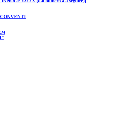
INNOCENZO X (dal numero 4 a seguire)]
I CONVENTI
EM
I"