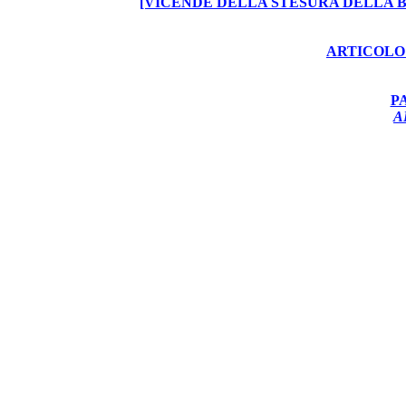
[VICENDE DELLA STESURA DELLA 
ARTICOLO 
P
A