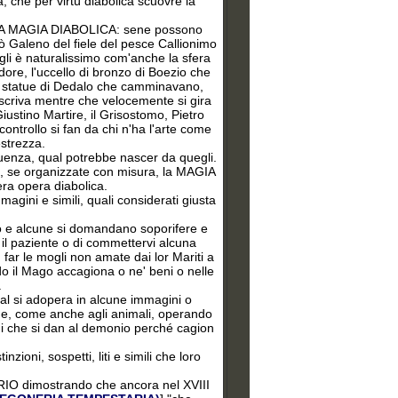
, che per virtù diabolica scuovre la
ELLA MAGIA DIABOLICA: sene possono
tò Galeno del fiele del pesce Callionimo
egli è naturalissimo com'anche la sfera
dore, l'uccello di bronzo di Boezio che
le statue di Dedalo che camminavano,
scriva mentre che velocemente si gira
iustino Martire, il Grisostomo, Pietro
ontrollo si fan da chi n'ha l'arte come
strezza.
guenza, qual potrebbe nascer da quegli.
a, se organizzate con misura, la MAGIA
ra opera diabolica.
mmagini e simili, quali considerati giusta
no e alcune si domandano soporifere e
il paziente o di commettervi alcuna
ar le mogli non amate dai lor Mariti a
ndo il Mago accagiona o ne' beni o nelle
.
ual si adopera in alcune immagini o
Donne, come anche agli animali, operando
egni che si dan al demonio perché cagion
zioni, sospetti, liti e simili che loro
SERIO dimostrando che ancora nel XVIII