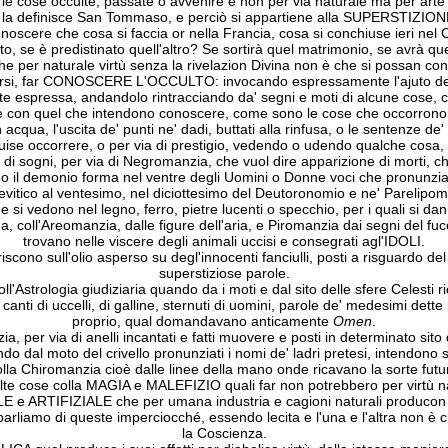
 le cose occulte, passate o avvenire e non per via naturale ma per art
ì la definisce San Tommaso, e perciò si appartiene alla SUPERSTIZIO
cere che cosa si faccia or nella Francia, cosa si conchiuse ieri nel C
to, se è predistinato quell'altro? Se sortirà quel matrimonio, se avrà qu
e per naturale virtù senza la rivelazion Divina non è che si possan co
ersi, far CONOSCERE L'OCCULTO: invocando espressamente l'ajuto del
te espressa, andandolo rintracciando da' segni e moti di alcune cose, 
re con quel che intendono conoscere, come sono le cose che occorrono a 
n acqua, l'uscita de' punti ne' dadi, buttati alla rinfusa, o le sentenze de' l
ise occorrere, o per via di prestigio, vedendo o udendo qualche cosa, pe
a di sogni, per via di Negromanzia, che vuol dire apparizione di morti, c
 il demonio forma nel ventre degli Uomini o Donne voci che pronunziano i
vitico al ventesimo, nel diciottesimo del Deutoronomio e ne' Parelipome
si vedono nel legno, ferro, pietre lucenti o specchio, per i quali si dan 
a, coll'Areomanzia, dalle figure dell'aria, e Piromanzia dai segni del fuc
trovano nelle viscere degli animali uccisi e consegrati agl'IDOLI.
ono sull'olio asperso su degl'innocenti fanciulli, posti a risguardo del
superstiziose parole.
'Astrologia giudiziaria quando da i moti e dal sito delle sfere Celesti ri
 canti di uccelli, di galline, sternuti di uomini, parole de' medesimi dette
proprio, qual domandavano anticamente
Omen
.
a, per via di anelli incantati e fatti muovere e posti in determinato sito 
 dal moto del crivello pronunziati i nomi de' ladri pretesi, intendono sc
lla Chiromanzia cioè dalle linee della mano onde ricavano la sorte futu
olte cose colla MAGIA e MALEFIZIO quali far non potrebbero per virtù 
e ARTIFIZIALE che per umana industria e cagioni naturali producon gli ef
 parliamo di queste imperciocché, essendo lecita e l'una e l'altra non 
la Coscienza.