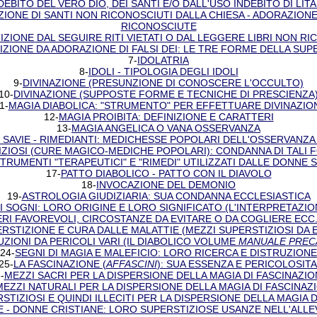
EBITO DEL VERO DIO, DEI SANTI E/O DALL'USO INDEBITO DI LITA
IONE DI SANTI NON RICONOSCIUTI DALLA CHIESA - ADORAZIONE
RICONOSCIUTE
ZIONE DAL SEGUIRE RITI VIETATI O DAL LEGGERE LIBRI NON RI
ZIONE DA ADORAZIONE DI FALSI DEI: LE TRE FORME DELLA SUP
7-
IDOLATRIA
8-
IDOLI - TIPOLOGIA DEGLI IDOLI
9-
DIVINAZIONE (PRESUNZIONE DI CONOSCERE L'OCCULTO)
10-
DIVINAZIONE (SUPPOSTE FORME E TECNICHE DI PRESCIENZA
1-
MAGIA DIABOLICA: "STRUMENTO" PER EFFETTUARE DIVINAZIO
12-
MAGIA PROIBITA: DEFINIZIONE E CARATTERI
13-
MAGIA ANGELICA O VANA OSSERVANZA
SAVIE - RIMEDIANTI: MEDICHESSE POPOLARI DELL'OSSERVANZA D
IZIOSI (CURE MAGICO-MEDICHE POPOLARI): CONDANNA DI TALI 
TRUMENTI "TERAPEUTICI" E "RIMEDI" UTILIZZATI DALLE DONNE S
17-
PATTO DIABOLICO - PATTO CON IL DIAVOLO
18-
INVOCAZIONE DEL DEMONIO
19-
ASTROLOGIA GIUDIZIARIA: SUA CONDANNA ECCLESIASTICA
I SOGNI: LORO ORIGINE E LORO SIGNIFICATO (L'INTERPRETAZIO
RI FAVOREVOLI, CIRCOSTANZE DA EVITARE O DA COGLIERE ECC.
RSTIZIONE E CURA DALLE MALATTIE (MEZZI SUPERSTIZIOSI DA 
ZIONI DA PERICOLI VARI (IL DIABOLICO VOLUME
MANUALE PREC
24-
SEGNI DI MAGIA E MALEFICIO: LORO RICERCA E DISTRUZIONE
25-
LA FASCINAZIONE (
AFFASCINI
): SUA ESSENZA E PERICOLOSITA
-
MEZZI SACRI PER LA DISPERSIONE DELLA MAGIA DI FASCINAZIO
MEZZI NATURALI PER LA DISPERSIONE DELLA MAGIA DI FASCINAZ
STIZIOSI E QUINDI ILLECITI PER LA DISPERSIONE DELLA MAGIA 
E - DONNE CRISTIANE: LORO SUPERSTIZIOSE USANZE NELL'ALLE