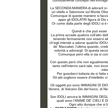
confusamente concepiti nell'immagina
La SECONDA MANIERA di adorarli si è fo
un vitello e Salomone sul Monte Olivet
Comunque di queste maniere si facci
appo gli IDOLATRI figura di D
Or come dalla parte degli IDOLI si 
Quindi è che può esser 
La prima accade qualora coll'atto del
tenendo fermamente non esservi altri
ch'egli intende a adorar qualche IDOLO
de' Maccabei; l'ultima quando, credend
volontà a adorargli. Di questa sec
Comunque però ella si sia si con
Con questo però che non egualmente si
tanto nell'interno sarà tale, non in
inte
Per
guardarci tuttavia da sì fatta 
Gli atti sogliono essere d'intelletto
Gli oggetti poi sono IMMAGINI DI DIO 
Venere, di Vulcano Dio del fuoco, di Ne
Son IDOLI ancora le IMMAGINI DEGLI
quali sono l'ANIME DE' CIELI E DE'
Ogni atto dunque che si f