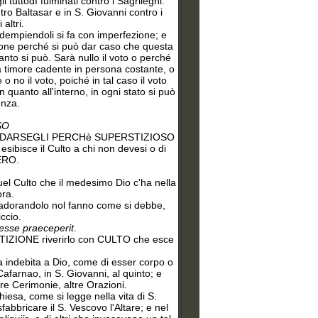
tuttodì fulminati contro i Sagrileghi:
ntro Baltasar e in S. Giovanni contro i
altri.
 adempiendoli si fa con imperfezione; e
ione perché si può dar caso che questa
nto si può. Sarà nullo il voto o perché
da timore cadente in persona costante, o
 no il voto, poiché in tal caso il voto
 quanto all'interno, in ogni stato si può
enza.
SO
N DEE DARSEGLI PERCHè SUPERSTIZIOSO
isce il Culto a chi non devesi o di
VERO.
uel Culto che il medesimo Dio c'ha nella
ora.
adorandolo nol fanno come si debbe,
ccio.
esse praeceperit
.
IZIONE riverirlo con CULTO che esce
 indebita a Dio, come di esser corpo o
afarnao, in S. Giovanni, al quinto; e
e Cerimonie, altre Orazioni.
esa, come si legge nella vita di S.
fabbricare il S. Vescovo l'Altare; e nel