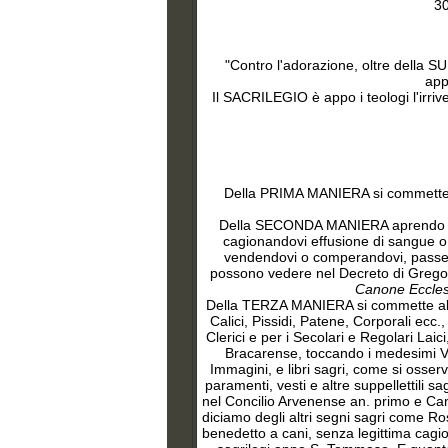
30
"
Contro l'adorazione, oltre della
app
Il SACRILEGIO è appo i teologi l'irri
Della PRIMA MANIERA si commette, 
Della SECONDA MANIERA aprendo viol
cagionandovi effusione di sangue o
vendendovi o comperandovi, passeggi
possono vedere nel Decreto di Gregor
Canone Ecclesi
Della TERZA MANIERA si commette abus
Calici, Pissidi, Patene, Corporali ecc
Clerici e per i Secolari e Regolari La
Bracarense, toccando i medesimi Va
Immagini, e libri sagri, come si osser
paramenti, vesti e altre suppellettili 
nel Concilio Arvenense an. primo e Ca
diciamo degli altri segni sagri come Ros
benedetto a cani, senza legittima cagion