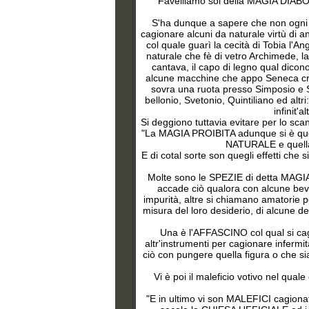
Favelliamo sol della MAGIA DIABOLIC
S'ha dunque a sapere che non ogni
cagionare alcuni da naturale virtù di a
col quale guarì la cecità di Tobia l'A
naturale che fè di vetro Archimede, la
cantava, il capo di legno qual dico
alcune macchine che appo Seneca cres
sovra una ruota presso Simposio e Sen
bellonio, Svetonio, Quintiliano ed alt
infinit
Si deggiono tuttavia evitare per lo sc
"
La MAGIA PROIBITA adunque si è quella
NATURALE e quella 
E di cotal sorte son quegli effetti che s
Molte sono le SPEZIE di detta MAGIA,
accade ciò qualora con alcune beva
impurità, altre si chiamano amatorie 
misura del loro desiderio, di alcune de
Una è l'AFFASCINO col qual si cagi
altr'instrumenti per cagionare infermit
ciò con pungere quella figura o che sia
Vi è poi il maleficio votivo nel quale
"
E in ultimo vi son MALEFICI cagionat