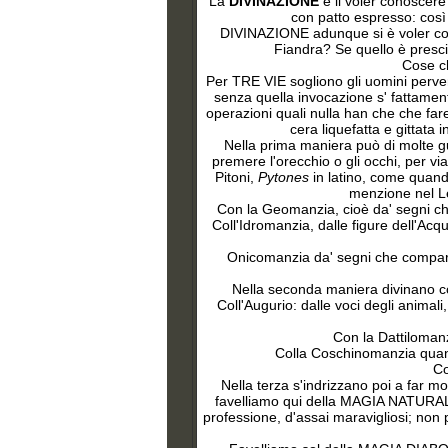
La
DIVINAZIONE
è il voler conoscere
con patto espresso: cos
DIVINAZIONE adunque si è voler conos
Fiandra? Se quello è presci
Cose ch
Per
TRE VIE sogliono gli uomini perv
senza quella invocazione s' fattamen
operazioni quali nulla han che che fa
cera liquefatta e gittata i
Nella prima maniera può di molte gu
premere l'orecchio o gli occhi, per vi
Pitoni,
Pytones
in latino, come quando
menzione nel Le
Con la Geomanzia, cioè da' segni che 
Coll'Idromanzia, dalle figure dell'Acqu
Onicomanzia da' segni che comparisc
Nella seconda maniera divinano coll
Coll'Augurio: dalle voci degli animali,
Con la Dattilomanzi
Colla Coschinomanzia quando
Co
Nella
terza s'indrizzano poi a far m
favelliamo qui della MAGIA NATURALE 
professione, d'assai maravigliosi; non