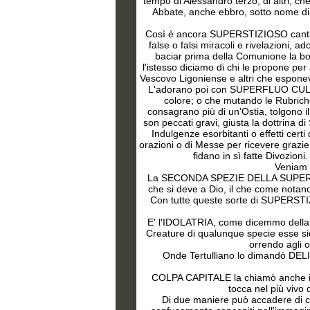
tempo di Alessandro terzo, di altri, ch
Abbate, anche ebbro, sotto nome di 
Così
è ancora SUPERSTIZIOSO cantare 
false o falsi miracoli e rivelazioni, a
baciar prima della Comunione la bo
l'istesso diciamo di chi le propone p
Vescovo Ligoniense e altri che esponeva
L'adorano poi con SUPERFLUO CULTO c
colore; o che mutando le Rubriche 
consagrano più di un'Ostia, tolgono i
son peccati gravi, giusta la dottrina d
Indulgenze esorbitanti o effetti certi
orazioni o di Messe per ricevere grazie
fidano in sì fatte Divozioni.
Veniam
La SECONDA SPEZIE DELLA SUPERSTIZI
che si deve a Dio, il che come nota
Con tutte queste sorte di SUPERSTIZIO
E'
l'IDOLATRIA, come dicemmo della S
Creature di qualunque specie esse sien
orrendo agli o
Onde Tertulliano lo dimandò DELI
COLPA CAPITALE la chiamò anche il Co
tocca nel più vivo 
Di due maniere può accadere di c