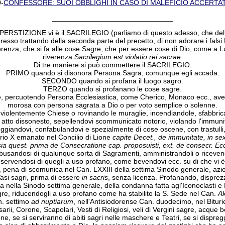
-
CONFESSORE: SUOI OBBLIGHI IN CASO DI MALEFICIO ACCERTA
______________________________
 SUPERSTIZIONE vi è il SACRILEGIO (parliamo di questo adesso, che 
resso trattando della seconda parte del precetto, di non adorare i falsi D
verenza, che si fa alle cose Sagre, che per essere cose di Dio, come a
riverenza.
Sacrilegium est violatio rei sacrae
.
Di tre maniere si può commettere il SACRILEGIO.
PRIMO quando si disonora Persona Sagra, comunque egli accada.
SECONDO quando si profana il luogo sagro.
TERZO quando si profanano le cose sagre.
percuotendo Persona Ecclesiastica, come Cherico, Monaco ecc., aven
morosa con persona sagrata a Dio o per voto semplice o solenne.
entemente Chiese o rovinando le muraglie, incendiandole, sfabbrica
 atto dissonesto, sepellendovi scommunicato notorio, violando l'immuni
andovi, confabulandovi e spezialmente di cose oscene, con trastulli, con
io X emanato nel Concilio di Lione
capite Decet., de immunitate, in se
a quest. prima de Consecratione cap. proposuisti, ext. de consecr. Eccl
andosi di qualunque sorta di Sagramenti, amministrandoli o ricevend
., servendosi di quegli a uso profano, come bevendovi ecc. su di che vi
ici, pena di scomunica nel Can. LXXIII della settima Sinodo generale, azi
si sagri, prima di essere
in sacris
, senza licenza. Profanando, disprezza
va nella Sinodo settima generale, della condanna fatta agl'Iconoclasti 
sagre, riducendogli a uso profano come ha stabilito la S. Sede nel Can.
Ak
n. settimo
ad nuptiarum
, nell'Antisiodorense Can. duodecimo, nel Bitu
arii, Corone, Scapolari, Vesti di Religiosi, veli di Vergini sagre, acqu
e, se si serviranno di abiti sagri nelle maschere e Teatri, se si dispre