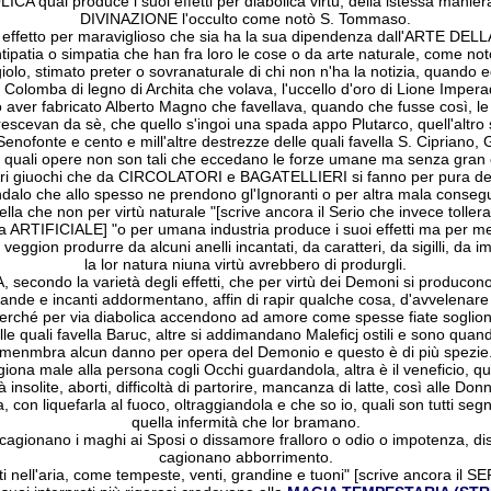
A qual produce i suoi effetti per diabolica virtù, della istessa maniera
DIVINAZIONE l'occulto come notò S. Tommaso.
 effetto per maraviglioso che sia ha la sua dipendenza dall'ARTE D
ntipatia o simpatia che han fra loro le cose o da arte naturale, come no
ngiolo, stimato preter o sovranaturale di chi non n'ha la notizia, quando 
 Colomba di legno di Archita che volava, l'uccello d'oro di Lione Impera
no aver fabricato Alberto Magno che favellava, quando che fusse così, 
cevan da sè, che quello s'ingoi una spada appo Plutarco, quell'altro 
ofonte e cento e mill'altre destrezze delle quali favella S. Cipriano, G
ri: quali opere non son tali che eccedano le forze umane ma senza gran c
'altri giuochi che da CIRCOLATORI e BAGATELLIERI si fanno per pura de
andalo che allo spesso ne prendono gl'Ignoranti o per altra mala conse
 che non per virtù naturale "[scrive ancora il Serio che invece toller
ARTIFICIALE] "o per umana industria produce i suoi effetti ma per me
i veggion produrre da alcuni anelli incantati, da caratteri, da sigilli, da i
la lor natura niuna virtù avrebbero di produrgli.
 secondo la varietà degli effetti, che per virtù dei Demoni si produco
nde e incanti addormentano, affin di rapir qualche cosa, d'avvelenare 
perché per via diabolica accendono ad amore come spesse fiate soglion f
lle quali favella Baruc, altre si addimandano Maleficj ostili e sono qua
menmbra alcun danno per opera del Demonio e questo è di più spezie
ona male alla persona cogli Occhi guardandola, altra è il veneficio, q
à insolite, aborti, difficoltà di partorire, mancanza di latte, così alle 
, con liquefarla al fuoco, oltraggiandola e che so io, quali son tutti s
quella infermità che lor bramano.
 cagionano i maghi ai Sposi o dissamore fralloro o odio o impotenza, distin
cagionano abborrimento.
i nell'aria, come tempeste, venti, grandine e tuoni" [scrive ancora il 