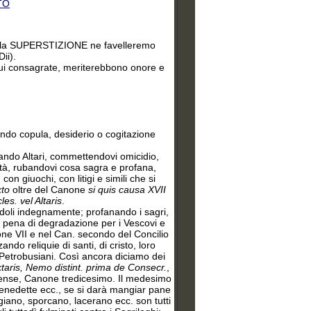
TO
della SUPERSTIZIONE ne favelleremo
ii).
 Lui consagrate, meriterebbono onore e
do copula, desiderio o cogitazione
ndo Altari, commettendovi omicidio,
tà, rubandovi cosa sagra e profana,
 giuochi, con litigi e simili che si
xto
oltre del Canone
si quis causa XVII
es. vel Altaris
.
oli indegnamente; profanando i sagri,
 è pena di degradazione per i Vescovi e
one VII e nel Can. secondo del Concilio
ndo reliquie di santi, di cristo, loro
e Petrobusiani. Così ancora diciamo dei
taris, Nemo distint. prima de Consecr.
,
riense, Canone tredicesimo. Il medesimo
e benedette ecc., se si darà mangiar pane
ggiano, sporcano, lacerano ecc. son tutti