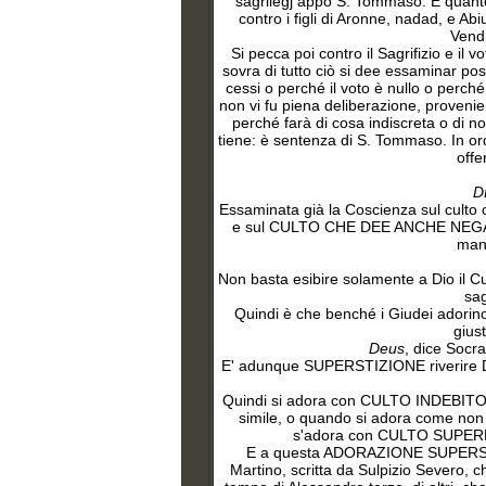
sagrilegj appo S. Tommaso. E quanto s
contro i figli di Aronne, nadad, e Abi
Vendi
Si pecca poi contro il Sagrifizio e il
sovra di tutto ciò si dee essaminar p
cessi o perché il voto è nullo o perch
non vi fu piena deliberazione, provenie
perché farà di cosa indiscreta o di no
tiene: è sentenza di S. Tommaso. In ordi
offe
D
Essaminata già la Coscienza sul cu
e sul CULTO CHE DEE ANCHE NEGARSI 
mani
Non
basta esibire solamente a Dio il Cu
sag
Quindi è che benché i Giudei adori
gius
Deus
, dice Socra
E' adunque SUPERSTIZIONE riverire 
Quindi si adora con CULTO INDEBITO qu
simile, o quando si adora come non t
s'adora con CULTO SUPERFLUO
E
a questa ADORAZIONE SUPERSTIZIOS
Martino, scritta da Sulpizio Severo, ch