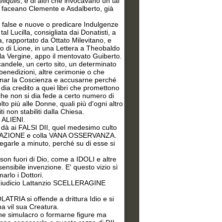
liquiis
, e di altri che invocavano un tal
e faceano Clemente e Asdalberto, già
false e nuove o predicare Indulgenze
al Lucilla, consigliata dai Donatisti, a
 rapportato da Ottato Milevitano, e
o di Lione, in una Lettera a Theobaldo
lla Vergine, appo il mentovato Guiberto.
ndele, un certo sito, un determinato
 benedizioni, altre cerimonie o che
aminar la Coscienza e accusarne perché
 dia credito a quei libri che promettono
e che non si dia fede a certo numero di
o più alle Donne, quali più d'ogni altro
ti non stabiliti dalla Chiesa.
 ALIENI.
à ai FALSI DII, quel medesimo culto
DIVINAZIONE e colla VANA OSSERVANZA.
iegarle a minuto, perché su di esse si
n fuori di Dio, come a IDOLI e altre
ensibile invenzione. E' questo vizio sì
arlo i Dottori.
l Giudicio Lattanzio SCELLERAGINE
ATRIA si offende a drittura Idio e si
na vil sua Creatura.
ne simulacro o formarne figure ma