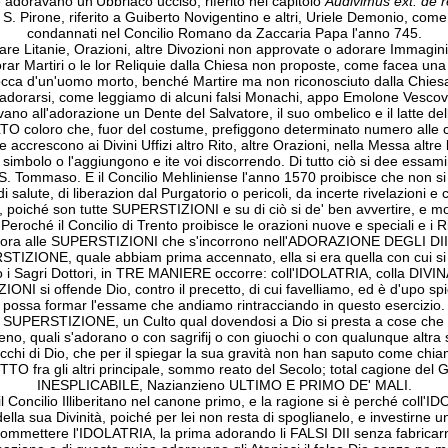
e adoravano un'Ubbriaco ucciso, riferito nel capitolo
Audivimus ext. de re
S. Pirone, riferito a Guiberto Novigentino e altri, Uriele Demonio, com
condannati nel Concilio Romano da Zaccaria Papa l'anno 745.
Litanie, Orazioni, altre Divozioni non approvate o adorare Immagini 
dorar Martiri o le lor Reliquie dalla Chiesa non proposte, come facea una t
cca d'un'uomo morto, benché Martire ma non riconosciuto dalla Chiesa,
er adorarsi, come leggiamo di alcuni falsi Monachi, appo Emolone Vescov
no all'adorazione un Dente del Salvatore, il suo ombelico e il latte de
oloro che, fuor del costume, prefiggono determinato numero alle ca
accrescono ai Divini Uffizi altro Rito, altre Orazioni, nella Messa altre
l simbolo o l'aggiungono e ite voi discorrendo. Di tutto ciò si dee ess
i S. Tommaso. E il Concilio Mehliniense l'anno 1570 proibisce che non si
 di salute, di liberazion dal Purgatorio o pericoli, da incerte rivelazioni 
, poiché son tutte SUPERSTIZIONI e su di ciò si de' ben avvertire, e molt
 Peroché il Concilio di Trento proibisce le orazioni nuove e speciali e i Ri
ora alle SUPERSTIZIONI che s'incorrono nell'ADORAZIONE DEGLI DII
ONE, quale abbiam prima accennato, ella si era quella con cui si d
no i Sagri Dottori, in TRE MANIERE occorre: coll'IDOLATRIA, colla 
NI si offende Dio, contro il precetto, di cui favelliamo, ed è d'upo sp
possa formar l'essame che andiamo rintracciando in questo esercizio.
UPERSTIZIONE, un Culto qual dovendosi a Dio si presta a cose che so
o, quali s'adorano o con sagrifij o con giuochi o con qualunque altra s
cchi di Dio, che per il spiegar la sua gravità non han saputo come chiam
TTO fra gli altri principale, sommo reato del Secolo; total cagione de
INESPLICABILE, Nazianzieno ULTIMO E PRIMO DE' MALI.
ncilio Illiberitano nel canone primo, e la ragione si è perché coll'IDOL
della sua Divinità, poiché per lei non resta di spoglianelo, e investirne u
ommettere l'IDOLATRIA, la prima adorando li FALSI DII senza fabricar