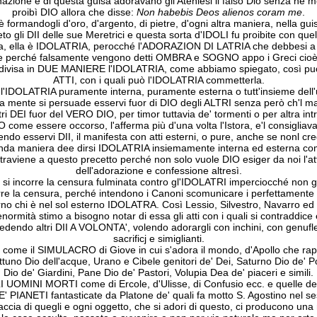
zione e di questa guisa adoravano gli Ateniesi il falso Dio senza ne 
proibì DIO allora che disse:
Non habebis Deos alienos coram me
.
rmandogli d'oro, d'argento, di pietre, d'ogni altra maniera, nella guisa
o gli DII delle sue Meretrici e questa sorta d'IDOLI fu proibite con quel
a, ella è IDOLATRIA, perocché l'ADORAZION DI LATRIA che debbesi a DI
io e perché falsamente vengono detti OMBRA e SOGNO appo i Greci ci
è divisa in DUE MANIERE l'IDOLATRIA, come abbiamo spiegato, così può 
ATTI, con i quali può l'IDOLATRIA commetterla.
l'IDOLATRIA puramente interna, puramente esterna o tutt'insieme dell'u
la mente si persuade esservi fuor di DIO degli ALTRI senza però ch'l ma
 DEI fuor del VERO DIO, per timor tuttavia de' tormenti o per altra intr
 come essere occorso, l'afferma più d'una volta l'Istora, e'l consigliav
o esservi DII, il manifesta con atti esterni, o pure, anche se nonl creda 
onda maniera dee dirsi IDOLATRIA insiemamente interna ed esterna come
traviene a questo precetto perché non solo vuole DIO esiger da noi l'att
dell'adorazione e confessione altresì.
 incorre la censura fulminata contro gl'IDOLATRI imperciocché non giu
corre la censura, perché intendono i Canoni scomunicare i perfettament
rno chi è nel sol esterno IDOLATRA. Così Lessio, Silvestro, Navarro ed a
enormità stimo a bisogno notar di essa gli atti con i quali si contraddice
 credendo altri DII A VOLONTA', volendo adorargli con inchini, con genufl
sacrificj e simiglianti.
come il SIMULACRO di Giove in cui s'adora il mondo, d'Apollo che rappr
ttuno Dio dell'acque, Urano e Cibele genitori de' Dei, Saturno Dio de' P
Dio de' Giardini, Pane Dio de' Pastori, Volupia Dea de' piaceri e simili.
 UOMINI MORTI come di Ercole, d'Ulisse, di Confusio ecc. e quelle 
 PIANETI fantasticate da Platone de' quali fa motto S. Agostino nel ses
accia di quegli e ogni oggetto, che si adori di questo, ci producono u