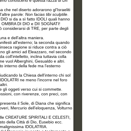
meno conoscerlo e questa razza di DII
 che nel diserto adorarono gl'Israeliti
l'altre parole:
Non facias tibi sculptile
.
O si da a sì fatto IDOLI quali hanno
oè OMBRA DI DIO e DII SOGNATI!
considerarsi di TRE, per parte degli
na e dell'altra maniera.
nifesti all'esterno; la seconda quando
inseca ragione si riduce contra a ciò
ano gli amici ad Eleazzaro, nel secondo
coll'intelletto, inclina tuttavia colla
 vuol Alberghini, Gesualdo e altri.
o interno della fede ma l'esterno
dicando la Chiesa dell'interno chi sol
e IDOLATRI ne meno l'incorre nel foro
ltri.
 e gli oggeti verso cui si commette.
essioni, con riverenze, con preci, con
esenta il Sole, di Diana che significa
overi, Mercurio dell'eloquenza, Volturno
delle CREATURE SPIRITALI E CELESTI,
to della Città di Dio, Eusebio ecc.
na malignissima IDOLATRIA.