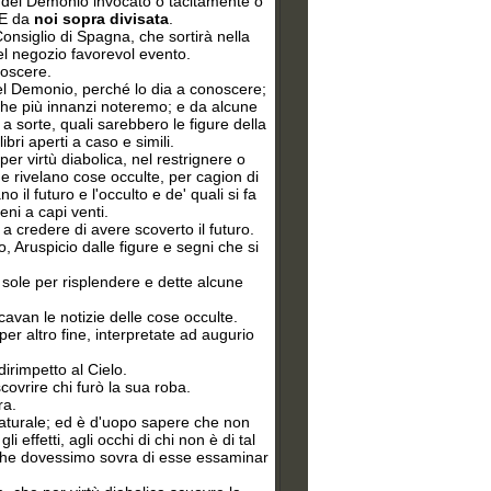
e del Demonio invocato o tacitamente o
NE da
noi sopra divisata
.
onsiglio di Spagna, che sortirà nella
el negozio favorevol evento.
noscere.
 Demonio, perché lo dia a conoscere;
che più innanzi noteremo; e da alcune
sorte, quali sarebbero le figure della
ibri aperti a caso e simili.
r virtù diabolica, nel restrignere o
he rivelano cose occulte, per cagion di
l futuro e l'occulto e de' quali si fa
ni a capi venti.
a credere di avere scoverto il futuro.
o, Aruspicio dalle figure e segni che si
 sole per risplendere e dette alcune
cavan le notizie delle cose occulte.
 per altro fine, interpretate ad augurio
dirimpetto al Cielo.
ovrire chi furò la sua roba.
ra.
naturale; ed è d'uopo sapere che non
fetti, agli occhi di chi non è di tal
è che dovessimo sovra di esse essaminar