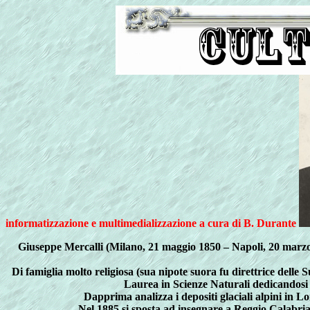
informatizzazione e multimedializzazione a cura di B. Durante
Giuseppe Mercalli (Milano, 21 maggio 1850 – Napoli, 20 marzo 1
Di famiglia molto religiosa (sua nipote suora fu direttrice delle
Laurea in Scienze Naturali dedicandosi a
Dapprima analizza i depositi glaciali alpini in L
Nel 1885 si sposta ad insegnare a Reggio Calabria