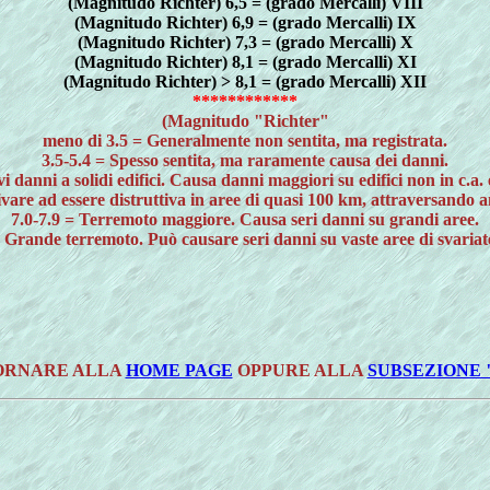
(Magnitudo Richter) 6,5 = (grado Mercalli) VIII
(Magnitudo Richter) 6,9 = (grado Mercalli) IX
(Magnitudo Richter) 7,3 = (grado Mercalli) X
(Magnitudo Richter) 8,1 = (grado Mercalli) XI
(Magnitudo Richter) > 8,1 = (grado Mercalli) XII
************
(Magnitudo "Richter"
meno di 3.5 = Generalmente non sentita, ma registrata.
3.5-5.4 = Spesso sentita, ma raramente causa dei danni.
i danni a solidi edifici. Causa danni maggiori su edifici non in c.a. e
ivare ad essere distruttiva in aree di quasi 100 km, attraversando a
7.0-7.9 = Terremoto maggiore. Causa seri danni su grandi aree.
 Grande terremoto. Può causare seri danni su vaste aree di svariat
TORNARE ALLA
HOME PAGE
OPPURE ALLA
SUBSEZIONE 