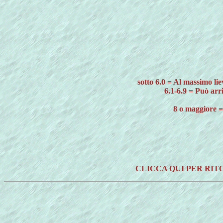
sotto 6.0 = Al massimo liev
6.1-6.9 = Può arr
8 o maggiore =
CLICCA QUI PER RI