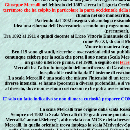
Giuseppe Mercalli
nel febbraio del 1887 si reca in Liguria Occide
terremoto che ha colpito in particolare la parte occidentale della
chiama nel suo manoscritto
Partendo dal 1892 insegna vulcanologia e sismolog
Idea una riforma dell'Osservatorio secondo un programma di 
(precursori),
Tra 1892 al 1911 è quindi docente al Liceo Vittorio Emanuele di Na
come Pio XI, di cui il M
Muore in maniera tragi
Ben 115 sono gli studi, ricerche e osservazioni editi su pubbl
comunque celebre per la scala che porta il suo nome (Scala Mercalli
un grado ulteriore prima, nel 1908, a seguito del
terr
Mercalli tra l'altro fu insignito dell'onorificenza di Cavalie
inesplicabile costituita dall' l'insieme di rea
La scala Mercalli è una scala che misura l'intensità di un terr
diverse intensità, se hanno ipocentri a diversa profondità, o si 
al deserto, dove non esistono costruzioni e che potrà avere inte
E' solo un fatto indicativo se non di mera curiosità proporre C
La scala Mercalli trae origine dalla scala Ross
Sempre nel 1902 la Scala Mercalli di 10 gradi venne portata 
Mercalli-Cancani-Sieberg", abbreviata con MCS e detta brevemente
Mercalli, in quella orientale trova impiego la scala Medvedev-Sp