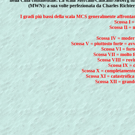
nella Cina continentale. La scala Mercalli-Cancani-Sieberg 
(MWN): a sua volte perfezionata da Charles Richter, 
I gradi più bassi della scala MCS generalmente affrontano l
Scossa I =
Scossa II = m
Scossa IV = moderat
Scossa V = piuttosto forte = avv
Scossa VI = forte
Scossa VII = molto fo
Scossa VIII = rovin
Scossa IX = di
Scossa X = completamente d
Scossa XI = catastrofica 
Scossa XII = grande