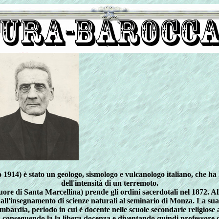
914) è stato un geologo, sismologo e vulcanologo italiano, che ha 
dell'intensità di un terremoto.
 Suore di Santa Marcellina) prende gli ordini sacerdotali nel 1872. 
ll'insegnamento di scienze naturali al seminario di Monza. La sua at
ombardia, periodo in cui è docente nelle scuole secondarie religiose 
 conseguendo la la libera docenza e diventando quindi professore di