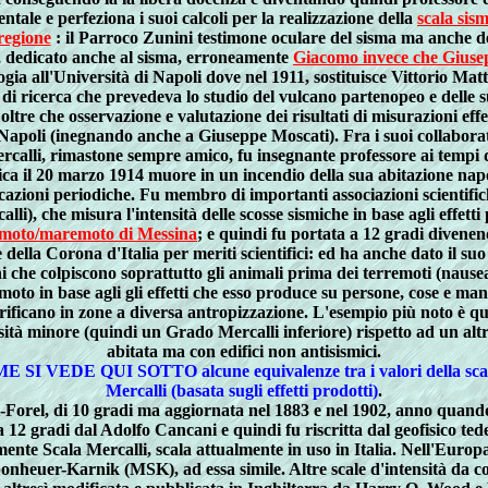
ntale e perfeziona i suoi calcoli per la realizzazione della
scala sis
 regione
: il Parroco Zunini testimone oculare del sisma ma anche d
, dedicato anche al sisma, erroneamente
Giacomo invece che Giusep
ia all'Università di Napoli dove nel 1911, sostituisce Vittorio Mat
ricerca che prevedeva lo studio del vulcano partenopeo e delle sue e
 oltre che osservazione e valutazione dei risultati di misurazioni effet
poli (inegnando anche a Giuseppe Moscati). Fra i suoi collaboratori
ercalli, rimastone sempre amico, fu insegnante professore ai tempi
ca il 20 marzo 1914 muore in un incendio della sua abitazione napo
icazioni periodiche. Fu membro di importanti associazioni scientific
), che misura l'intensità delle scosse sismiche in base agli effetti 
emoto/maremoto di Messina
; e quindi fu portata a 12 gradi diven
re della Corona d'Italia per meriti scientifici: ed ha anche dato il 
zioni che colpiscono soprattutto gli animali prima dei terremoti (naus
emoto in base agli gli effetti che esso produce su persone, cose e m
verificano in zone a diversa antropizzazione. L'esempio più noto è qu
nsità minore (quindi un Grado Mercalli inferiore) rispetto ad un al
abitata ma con edifici non antisismici.
OME SI VEDE QUI SOTTO alcune equivalenze tra i valori della scala 
Mercalli (basata sugli effetti prodotti)
.
i-Forel, di 10 gradi ma aggiornata nel 1883 e nel 1902, anno quando 
a 12 gradi dal Adolfo Cancani e quindi fu riscritta dal geofisico 
 Scala Mercalli, scala attualmente in uso in Italia. Nell'Europa o
onheuer-Karnik (MSK), ad essa simile. Altre scale d'intensità da c