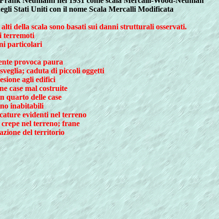
ood e Frank Neumann nel 1931 come scala Mercalli-Wood-Neuman
gli Stati Uniti con il nome Scala Mercalli Modificata
lti della scala sono basati sui danni strutturali osservati.
i terremoti
ni particolari
amente provoca paura
veglia; caduta di piccoli oggetti
sione agli edifici
une case mal costruite
un quarto delle case
ono inabitabili
cature evidenti nel terreno
i crepe nel terreno; frane
zione del territorio