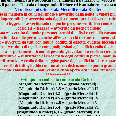
fu altresì modificata e pubblicata in Inghilterra da Harry O. W
il padre della scala di magnitudo Richter ed è attualmente usata ne
Visualizza qui sotto: scala Mercalli e scala Richter
a maniera in cui il terremoto è avvertito dalla gente. I valori più a
 impercettibile = avvertita solo dagli strumenti per la rilevazione de
olto leggera = avvertita solo da poche persone sensibili in condizio
Scossa III = leggera = avvertita da poche persone
a = avvertita da molte persone; tremiti di infissi e cristalli; rar
ertita da molte persone anche all'esterno; chi dorme solitamente si s
 = avvertita da tutti con paura; caduta di oggetti; qualche piccola le
rte = caduta di tegole e comignoli; lesioni agli edifici; crollo di alc
osa = spostamento di mobili pesanti; gravi danni o crolli in circa 
struttiva = distruzione di circa metà degli edifici in pietra, molti s
istruttiva = crollo della maggior parte degli edifici in pietra; spac
= crollo di tutti gli edifici in muratura; distruzione di ponti; grand
mente catastrofica = non resiste alcuna opera dell'uomo; trasforma
************
Vedi qui un confronto con la scala Richter:
(Magnitudo Richter) < 3.5 = (grado Mercalli) I
(Magnitudo Richter) 3.5 = (grado Mercalli) II
(Magnitudo Richter) 4.2 = (grado Mercalli) III
(Magnitudo Richter) 4.5 = (grado Mercalli) IV
(Magnitudo Richter) 4.8 = (grado Mercalli) V
(Magnitudo Richter) 5,4 = (grado Mercalli) VI
(Magnitudo Richter) 6,1 = (grado Mercalli) VII