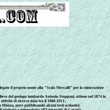
legato il proprio nome alla "Scala Mercalli" per la misurazione
Allievo del geologo lombardo Antonio Stoppani, ottiene nel 1874 la
tività di ricerca data tra il 1880-1913 .
a Monza, pure pubblicando alcuni testi scolastici.
 geologia e mineralogia all'Università di Catania.