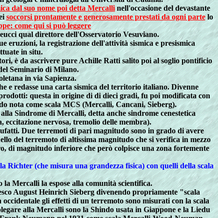
mica dal suo nome poi detta Mercalli
nell'occasione del devastante
ei
soccorsi prontamente e generosamente prestati da ogni parte
lo
pe: come qui si può leggere
teucci qual direttore dell'Osservatorio Vesuviano.
ruzioni, la registrazione dell'attività sismica e presismica
tuate in situ.
, è da ascrivere pure Achille Ratti salito poi al soglio pontificio
 del Seminario di Milano.
letana in via Sapienza.
he e redasse una carta sismica del territorio italiano. Divenne
prodotti: questa in origine di di dieci gradi, fu poi modificata con
endo nota come scala MCS (Mercalli, Cancani, Sieberg).
suo alla Sindrome di Mercalli, detta anche sindrome cenestetica
ea, eccitazione nervosa, tremolio delle membra).
anufatti. Due terremoti di pari magnitudo sono in grado di avere
ello del terremoto di altissima magnitudo che si verifica in mezzo
tro, di magnitudo inferiore che però colpisce una zona fortemente
Richter (che misura una grandezza fisica) con quelli della scala
la Mercalli la espose alla comunità scientifica.
tedesco August Heinrich Sieberg divenendo propriamente "scala
ccidentale gli effetti di un terremoto sono misurati con la scala
olegare alla Mercalli sono la Shindo usata in Giappone e la Liedu