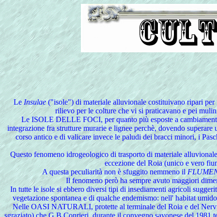
Le
Insulae
("isole") di materiale alluvionale costituivano ripari per
rilievo per le colture che vi si praticavano e pei mulini
Le
ISOLE DELLE FOCI, per quanto più esposte a cambiamenti geom
integrazione fra strutture murarie e lignee perchè, dovendo superare 
corso antico e di valicare invece le paludi dei bracci minori, i Pasc
Questo fenomeno idrogeologico di trasporto di materiale alluvionale con
eccezione del Roia (unico e vero fiumi
A questa peculiarità non è sfuggito nemmeno il
FLUMEN
Il fenomeno però ha sempre avuto maggiori dimensi
In tutte le isole si ebbero diversi tipi di insediamenti agricoli sugg
vegetazione spontanea e di qualche endemismo: nell' habitat umido de
Nelle
OASI NATURALI, protette al terminale del Roia e del Nervia,
sgraziato) che G.B.Conrieri, durante il convegno savonese del 1981 t