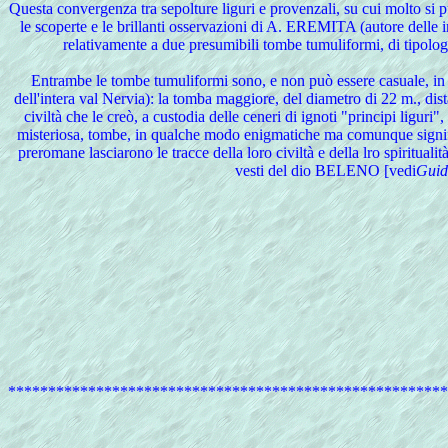
Questa
convergenza tra sepolture liguri e provenzali, su cui molto si 
le scoperte e le brillanti osservazioni di A. EREMITA (autore delle
relativamente a due presumibili tombe tumuliformi, di tipolo
Entrambe le tombe tumuliformi sono, e non può essere casuale, in
dell'intera val Nervia): la tomba maggiore, del diametro di 22 m., di
civiltà che le creò, a custodia delle ceneri di ignoti "principi liguri
misteriosa, tombe, in qualche modo enigmatiche ma comunque significa
preromane lasciarono le tracce della loro civiltà e della lro spirituali
vesti del dio BELENO [vedi
Guid
*******************************************************