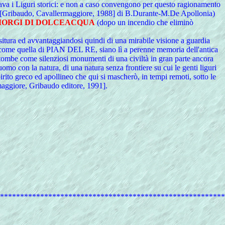
egava i Liguri storici: e non a caso convengono per questo ragionamento
m... [Gribaudo, Cavallermaggiore, 1988] di B.Durante-M.De Apollonia)
MORGI DI DOLCEACQUA
(dopo un incendio che eliminò
tura ed avvantaggiandosi quindi di una mirabile visione a guardia
ue, come quella di PIAN DEL RE, siano lì a perenne memoria dell'antica
gni: tombe come silenziosi monumenti di una civiltà in gran parte ancora
o con la natura, di una natura senza frontiere su cui le genti liguri
spirito greco ed apollineo che qui si mascherò, in tempi remoti, sotto le
aggiore, Gribaudo editore, 1991].
********************************************************