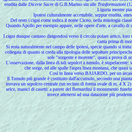
erudita dalle
Dicerie Sacre
di G.B.Marino sin alle
Trasformazioni
(12
Liguria mentre pia
Ipotesi culturalmente accettabile, seppur erudita, att
Del resto i cigni come indica il nome Cicno, nella mitologia class
Quando Apollo per esempio appare, nelle opere d'arte, a cavallo di un
I cigni dunque cantano dirigendosi verso il circolo polare artico, loro
canta prima di mor
Si
resta naturalmente nel campo delle ipotesi, specie quando si tratta 
collegata di quanto si creda alla tipologia delle sepolture principesche 
sole "sorgente e morente", quasi a prova di una 
L'osservazione, dalla linea di tali sepolcri a tumulo, è stupefacente: 
che sorge, ed alle spalle l'aspra linea montana, che quasi
Così
in linea verso BAIARDO, per un arcaico 
Il Tumulo più grande è costituito dall'accumulo, secondo una pianta ci
trovava un sepolcro centrale (un recinto di forma ovale di m. 4 X 2)
selce, manici di casetti: a parere del Bernardini il monumento funebre
invece attenersi ad una datazione più prudent