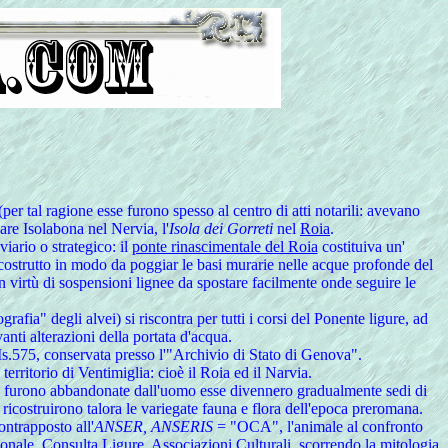
per tal ragione esse furono spesso al centro di atti notarili: avevano
rdare Isolabona nel Nervia, l'
Isola dei Gorreti
nel
Roia
.
ario o strategico: il
ponte rinascimentale del Roia
costituiva un'
 costrutto in modo da poggiar le basi murarie nelle acque profonde del
 in virtù di sospensioni lignee da spostare facilmente onde seguire le
afia" degli alvei) si riscontra per tutti i corsi del Ponente ligure, ad
anti alterazioni della portata d'acqua.
s.575, conservata presso l'"Archivio di Stato di Genova".
ritorio di Ventimiglia: cioè il Roia ed il Narvia.
iverse furono abbandonate dall'uomo esse divennero gradualmente sedi di
ricostruirono talora le variegate fauna e flora dell'epoca preromana.
ntrapposto all'
ANSER, ANSERIS
= "OCA", l'animale al confronto
nale, Consulta Ligure, Associazioni Culturali, scorrendo la mitologia