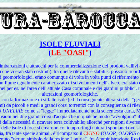
ISOLE FLUVIALI
(
LE "OASI"
)
 imbarcazioni e attracchi per la commercializzazione dei prodotti vallivi (
 che vi eran stati costruiti): tra quelle rilevanti e stabili si possono rico
orfologici, erano comunque di volta in volta punti di riferimento vi
un fiume egualmente caratterizzato di scivolamenti dell' alveo, era stato
hei per es. nell'area dell' attuale Casa comunale e dei giardini pubblici,
alterazioni geomorfologiche.
 la formazione di siffatte isole (ed il conseguente alterarsi della "geogr
) da piccoli e medi a grandi corsi torrentizi con la conseguenza di rilev
 UNELIAE
come si "legge" immediatamente nella seicentesca carta, M
oni nei due grandi corsi d'acqua che in qualche modo "avvolgono" il ter
eriti dalla necessità di ricavare terra coltivabile; allorchè per ragioni d
lle isole di foce si crearono col tempo rifugi naturali spontanei ove si 
 fra tante specie animali, è ricomparso il
CIGNO
(
OLOR, OLORIS
co
enuto "per un simbolo della regione Liguria", fra Amministrazione Regio