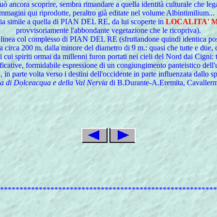
può ancora scoprire, sembra rimandare a quella identità culturale che l
 immagini qui riprodotte, peraltro già editate nel volume Albintimiliu
gia simile a quella di PIAN DEL RE, da lui scoperte in
LOCALITA' 
provvisoriamente l'abbondante vegetazione che le ricopriva).
 linea col complesso di PIAN DEL RE (sfruttandone quindi identica posi
sta circa 200 m. dalla minore del diametro di 9 m.: quasi che tutte e d
", i cui spiriti ormai da millenni furon portati nei cieli del Nord dai Ci
tive, formidabile espressione di un congiungimento panteistico dell'uom
tà, in parte volta verso i destini dell'occidente in parte influenzata dallo 
a di Dolceacqua e della Val Nervia
di B.Durante-A.Eremita, Cavallerm
********************************************************