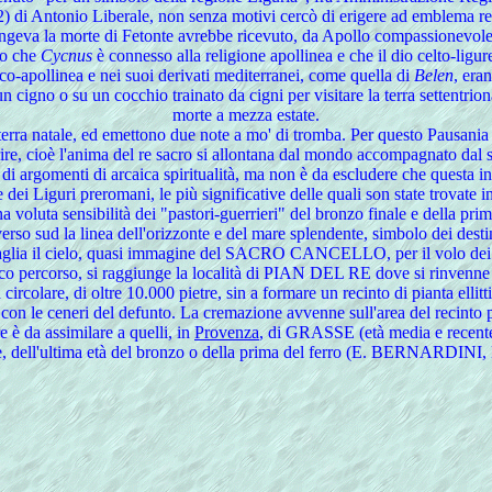
) di Antonio Liberale, non senza motivi cercò di erigere ad emblema reg
ngeva la morte di Fetonte avrebbe ricevuto, da Apollo compassionevole,
eso che
Cycnus
è connesso alla religione apollinea e che il dio celto-ligu
ico-apollinea e nei suoi derivati mediterranei, come quella di
Belen
, era
 cigno o su un cocchio trainato da cigni per visitare la terra settentrio
morte a mezza estate.
 terra natale, ed emettono due note a mo' di tromba. Per questo Pausania (
ire, cioè l'anima del re sacro si allontana dal mondo accompagnato dal 
di argomenti di arcaica spiritualità, ma non è da escludere che questa inte
dei Liguri preromani, le più significative delle quali son state trovate in 
voluta sensibilità dei "pastori-guerrieri" del bronzo finale e della prima
verso sud la linea dell'orizzonte e del mare splendente, simbolo dei desti
 taglia il cielo, quasi immagine del SACRO CANCELLO, per il volo dei cig
percorso, si raggiunge la località di PIAN DEL RE dove si rinvenne un
rcolare, di oltre 10.000 pietre, sin a formare un recinto di pianta ellittic
 con le ceneri del defunto. La cremazione avvenne sull'area del recinto
 è da assimilare a quelli, in
Provenza
, di GRASSE (età media e recente
e, dell'ultima età del bronzo o della prima del ferro (E. BERNARDINI, 