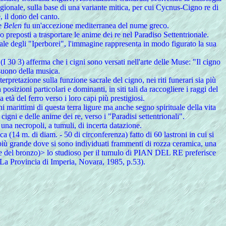
ionale, sulla base di una variante mitica, per cui Cycnus-Cigno re di
 il dono del canto.
re
Belen
fu un'accezione mediterranea del nume greco.
no preposti a trasportare le anime dei re nel Paradiso Settentrionale.
nale degli "Iperborei", l'immagine rappresenta in modo figurato la sua
I 30 3) afferma che i cigni sono versati nell'arte delle Muse: "Il cigno
suono della musica.
rpretazione sulla funzione sacrale del cigno, nei riti funerari sia più
posizioni particolari e dominanti, in siti tali da raccogliere i raggi del
 età del ferro verso i loro capi più prestigiosi.
ni marittimi di questa terra ligure ma anche segno spirituale della vita
ni e delle anime dei re, verso i "Paradisi settentrionali".
a necropoli, a tumuli, di incerta datazione.
a (14 m. di diam. - 50 di circonferenza) fatto di 60 lastroni in cui si
 più grande dove si sono individuati frammenti di rozza ceramica, una
 del bronzo)> lo studioso per il tumulo di PIAN DEL RE preferisce
La Provincia di Imperia, Novara, 1985, p.53).