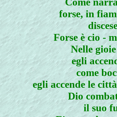
Come narran
forse, in fia
discese
Forse è cio - 
Nelle gioie
egli accen
come bocc
egli accende le città
Dio combatt
il suo f