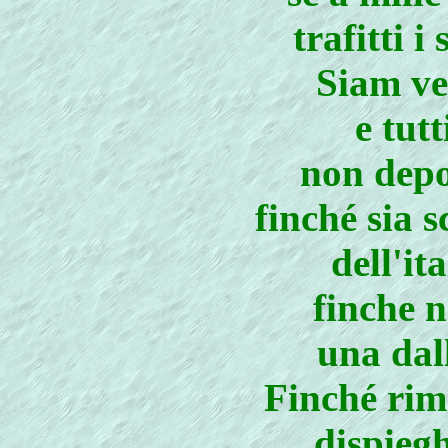
trafitti 
Siam ve
e tutt
non depo
finché sia 
dell'it
finche n
una dal
Finché rim
dispiegh