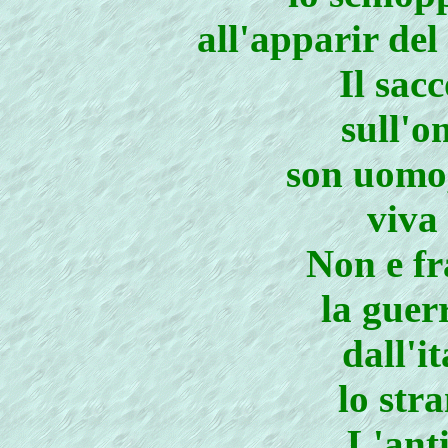
all'apparir del 
Il sac
sull'o
son uomo,
viva 
Non e fr
la guer
dall'i
lo str
L'anti