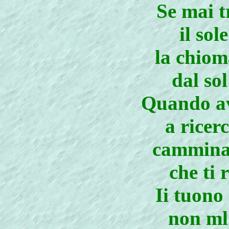
Se mai t
il sol
la chiom
dal sol
Quando avr
a ricer
cammina 
che ti
Ii tuono
non ml