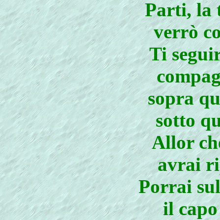
Parti, la
verrò co
Ti segui
compagn
sopra qu
sotto q
Allor ch
avrai r
Porrai sul
il capo