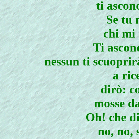
ti ascon
Se tu 
chi mi
Ti ascon
nessun ti scuoprir
a ric
dirò: c
mosse da
Oh! che di
no, no, 