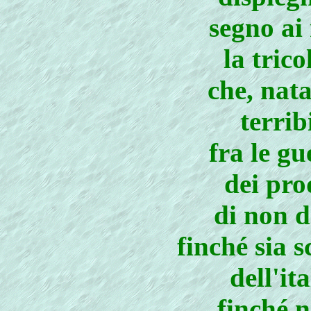
segno ai
la tric
che, nata
terrib
fra le g
dei pro
di non d
finché sia 
dell'it
finché n