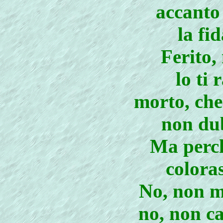
accanto 
la fi
Ferito,
lo ti 
morto, che
non dub
Ma perch
coloras
No, non mo
no, non ca