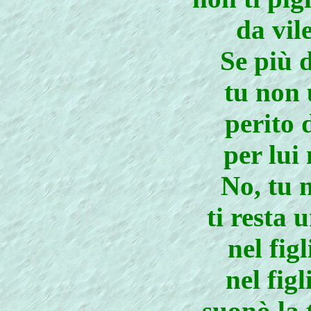
da vil
Se più d
tu non 
perito 
per lui
No, tu n
ti resta 
nel figl
nel fig
suonò la 