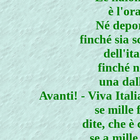
è l'or
Né depo
finché sia 
dell'it
finché n
una dal
Avanti! - Viva Italia
se mille
dite, che è
se a mill