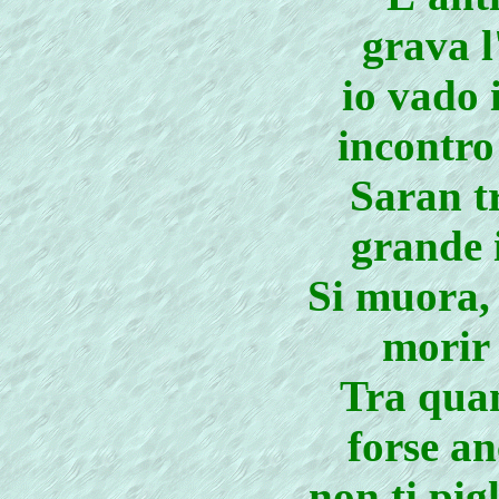
grava l
io vado
incontro
Saran tr
grande 
Si muora, 
morir 
Tra qua
forse an
non ti pigl