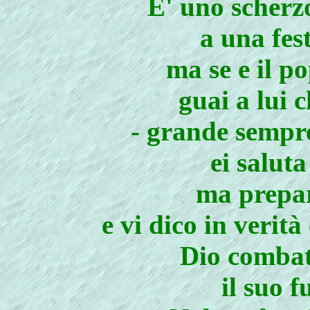
E' uno scherzo
a una fest
ma se e il po
guai a lui 
- grande sempre
ei salut
ma prepar
e vi dico in verità
Dio combatt
il suo f