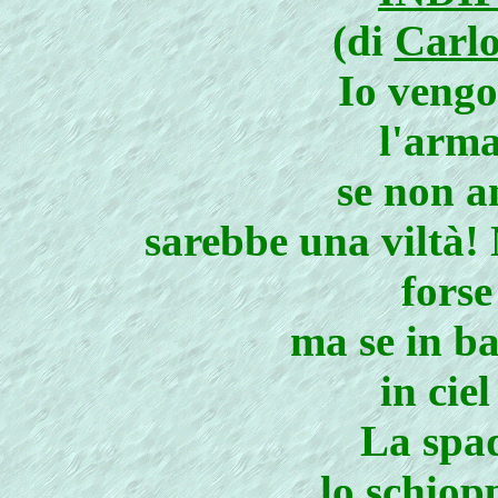
(di
Carlo
Io vengo
l'arma
se non a
sarebbe una viltà!
forse
ma se in ba
in ciel
La spad
lo schiop