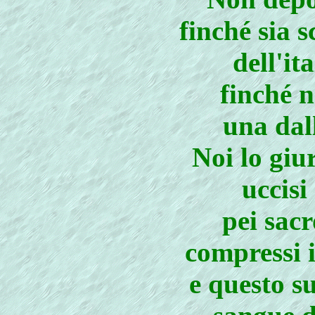
finché sia 
dell'it
finché n
una dal
Noi lo giu
uccisi
pei sacr
compressi i
e questo s