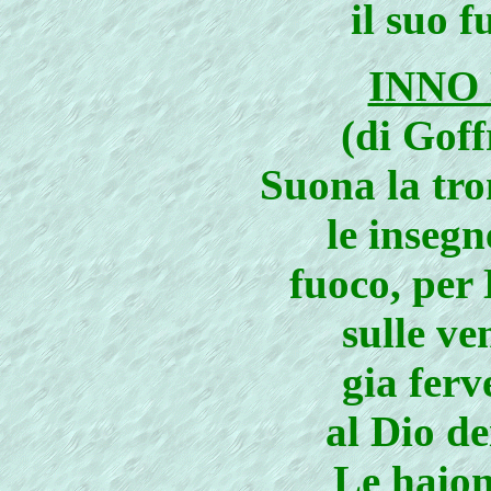
il suo f
INNO
(di Gof
Suona la tr
le insegn
fuoco, per 
sulle ve
gia ferv
al Dio de
Le haion