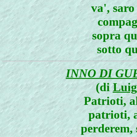
va', saro
compagn
sopra qu
sotto q
INNO DI GUE
(di
Luig
Patrioti, 
patrioti,
perderem, 