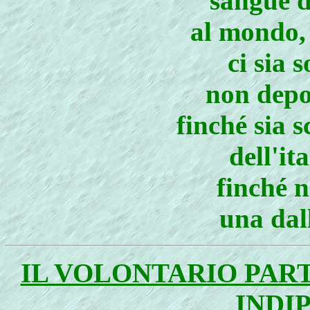
sangue d
al mondo, 
ci sia 
non depo
finché sia 
dell'it
finché n
una dal
IL VOLONTARIO PAR
INDI