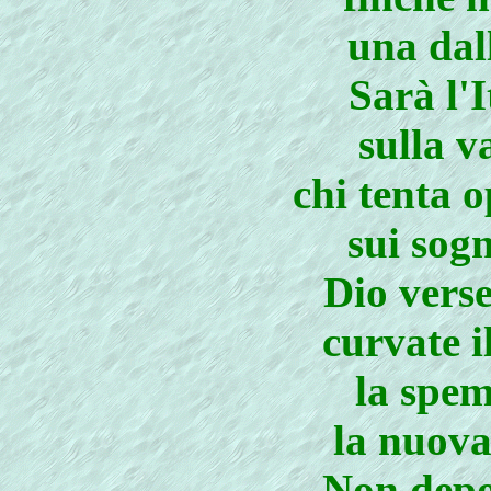
una dal
Sarà l'I
sulla v
chi tenta o
sui sogn
Dio verse
curvate i
la spem
la nuov
Non depo