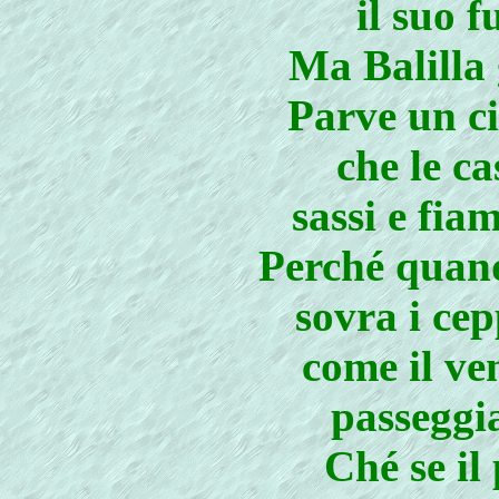
il suo f
Ma Balilla 
Parve un ci
che le c
sassi e fia
Perché quand
sovra i cepp
come il ven
passeggia
Ché se il