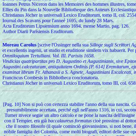
Ioannes Petrus Niceron dans les Memoires des hommes illustres, tome
Ellies du Pin dans la Nouvelle Bibliotheque des Auteurs Ecclesiastique
Christianus Jöcher in universali Lexico Eruditorum, tomo II, col. 255
Iournal des Scavans pour l'anneé 1695, du lundy 28 Mars.
Acta Eruditorum Lipsiensium anno 1694, mense Martio, pag. 126.
Author Diarii Parisiensis Eruditorum.
Moreau Carolus
[scrive l'Ossinger nella sua
Silloge sugli Scrittori A
et excellentis ingenii, ut studio et eruditione similem vix habuerit. P
Omniloquium Tertulliani. Vol. III. Parisiis 1658.
Vindicias quatripartitas pro D. Augustino et Augustinianis, sive Ep
Augustini calceaturam, antiquitatem Ordinis [P. 614] Eremitarum, e
examinat librum Fr. Athanasii a S. Agnete, Augustiniani Excalceati, i
Franciscus Combesis in Bibliotheca concionatoria.
Christianus Jöcher in universali Lexico Eruditorum, tomo III, col. 658
[Pag. 10] Non si può con certezza stabilire l'anno della sua nascita. G
presumibilmente accettata, perché egli nell'anno 1316, in cui, second
Turner invece segue un altro calcolo e ne pone la nascita dell'insigne
con il Tempier, era già
baccalaureus formatus
cioè prossimo al dottor
che il nostro filosofo (il quale cominciò giovanissimo, si noti bene, 
nobile famiglia dei Colonna, come molti biografi, editori delle sue o