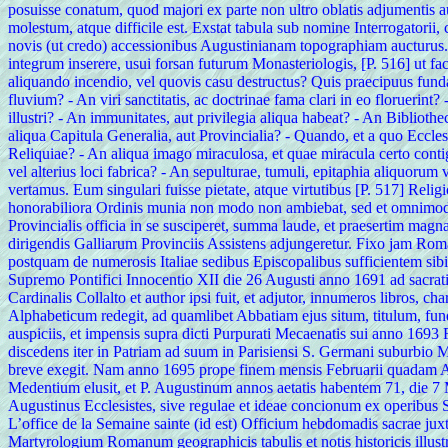
posuisse conatum, quod majori ex parte non ultro oblatis adjumentis aut 
molestum, atque difficile est. Exstat tabula sub nomine Interrogatorii
novis (ut credo) accessionibus Augustinianam topographiam aucturus. 
integrum inserere, usui forsan futurum Monasteriologis, [P. 516] ut f
aliquando incendio, vel quovis casu destructus? Quis praecipuus funda
fluvium? - An viri sanctitatis, ac doctrinae fama clari in eo floruerin
illustri? - An immunitates, aut privilegia aliqua habeat? - An Bibliot
aliqua Capitula Generalia, aut Provincialia? - Quando, et a quo Eccles
Reliquiae? - An aliqua imago miraculosa, et quae miracula certo contig
vel alterius loci fabrica? - An sepulturae, tumuli, epitaphia aliquor
vertamus. Eum singulari fuisse pietate, atque virtutibus [P. 517] Rel
honorabiliora Ordinis munia non modo non ambiebat, sed et omnimodis
Provincialis officia in se susciperet, summa laude, et praesertim magn
dirigendis Galliarum Provinciis Assistens adjungeretur. Fixo jam Ro
postquam de numerosis Italiae sedibus Episcopalibus sufficientem sibi
Supremo Pontifici Innocentio XII die 26 Augusti anno 1691 ad sacratis
Cardinalis Collalto et author ipsi fuit, et adjutor, innumeros libros, 
Alphabeticum redegit, ad quamlibet Abbatiam ejus situm, titulum, fu
auspiciis, et impensis supra dicti Purpurati Mecaenatis sui anno 1
discedens iter in Patriam ad suum in Parisiensi S. Germani suburbio M
breve exegit. Nam anno 1695 prope finem mensis Februarii quadam A
Medentium elusit, et P. Augustinum annos aetatis habentem 71, die 7 Ma
Augustinus Ecclesistes, sive regulae et ideae concionum ex operibus S.
L’office de la Semaine sainte (id est) Officium hebdomadis sacrae j
Martyrologium Romanum geographicis tabulis et notis historicis illus