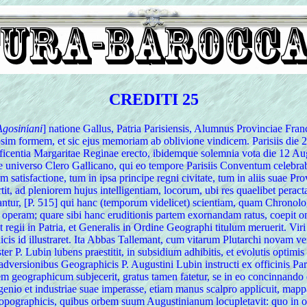
CREDITI 25
 Agosiniani
] natione Gallus, Patria Parisiensis, Alumnus Provinciae Franc
synopsim formem, et sic ejus memoriam ab oblivione vindicem. Parisiis d
ficentia Margaritae Reginae erecto, ibidemque solemnia vota die 12 A
e universo Clero Gallicano, qui eo tempore Parisiis Conventum celebra
tisfactione, tum in ipsa principe regni civitate, tum in aliis suae Pro
rtit, ad pleniorem hujus intelligentiam, locorum, ubi res quaelibet pera
tur, [P. 515] qui hanc (temporum videlicet) scientiam, quam Chronolog
 operam; quare sibi hanc eruditionis partem exornandam ratus, coepit o
et regii in Patria, et Generalis in Ordine Geographi titulum meruerit. Vi
icis id illustraret. Ita Abbas Tallemant, cum vitarum Plutarchi novam v
 P. Lubin lubens praestitit, in subsidium adhibitis, et evolutis optimi
animadversionibus Geographicis P. Augustini Lubin instructi ex officinis
em geographicum subjecerit, gratus tamen fatetur, se in eo concinnando 
enio et industriae suae imperasse, etiam manus scalpro applicuit, mappas
topographicis, quibus orbem suum Augustinianum locupletavit: quo in ope