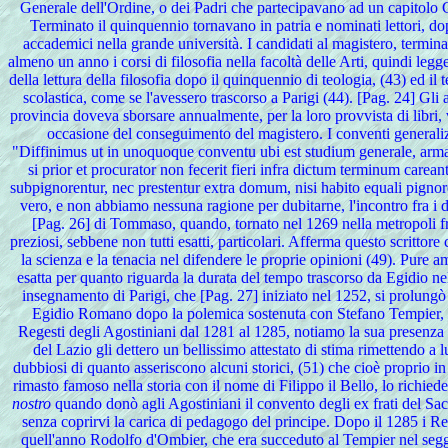
Generale dell'Ordine, o dei Padri che partecipavano ad un capitolo G
Terminato il quinquennio tornavano in patria e nominati lettori, do
accademici nella grande università. I candidati al magistero, terminat
almeno un anno i corsi di filosofia nella facoltà delle Arti, quindi leg
della lettura della filosofia dopo il quinquennio di teologia, (43) ed il
scolastica, come se l'avessero trascorso a Parigi (44). [Pag. 24] Gli
provincia doveva sborsare annualmente, per la loro provvista di libri, v
occasione del conseguimento del magistero. I conventi generalizi 
"Diffinimus ut in unoquoque conventu ubi est studium generale, armariu
si prior et procurator non fecerit fieri infra dictum terminum carea
subpignorentur, nec prestentur extra domum, nisi habito equali pignor
vero, e non abbiamo nessuna ragione per dubitarne, l'incontro fra i d
[Pag. 26] di Tommaso, quando, tornato nel 1269 nella metropoli fr
preziosi, sebbene non tutti esatti, particolari. Afferma questo scrittor
la scienza e la tenacia nel difendere le proprie opinioni (49). Pure
esatta per quanto riguarda la durata del tempo trascorso da Egidio n
insegnamento di Parigi, che [Pag. 27] iniziato nel 1252, si prolungò
Egidio Romano dopo la polemica sostenuta con Stefano Tempier, rim
Regesti degli Agostiniani dal 1281 al 1285, notiamo la sua presenza in
del Lazio gli dettero un bellissimo attestato di stima rimettendo a 
dubbiosi di quanto asseriscono alcuni storici, (51) che cioè proprio in 
rimasto famoso nella storia con il nome di Filippo il Bello, lo richiede
nostro
quando donò agli Agostiniani il convento degli ex frati del Sacc
senza coprirvi la carica di pedagogo del principe. Dopo il 1285 i Reg
quell'anno Rodolfo d'Ombier, che era succeduto al Tempier nel seggi