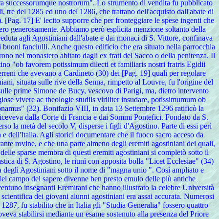
tra successorumque nostrorum". Lo strumento di vendita fu pubblicato
li, tre del 1285 ed uno del 1286, che trattano dell'acquisto dall'abate di
. [Pag. 17] E' lecito supporre che per fronteggiare le spese ingenti che
ssero generosamente. Abbiamo però esplicita menzione soltanto della
ceduta agli Agostiniani dall'abate e dai monaci di S. Vittore, confinava
uoni fanciulli. Anche questo edificio che era situato nella parrocchia
ono nel monastero abitato dagli ex frati del Sacco o della penitenza. Il
no "ob favorem potissimum dilecti et familiaris nostri fratris Egidii
erreni che avevano a Cardineto (30) dei [Pag. 19] quali per regolare
, situata sulle rive della Senna, rimpetto al Louvre, fu l'origine del
e sulle prime Simone de Bucy, vescovo di Parigi, ma, dietro intervento
giose vivere ac theologie studiis viriliter insudare, potissimumum ob
donamus" (32). Bonifazio VIII, in data 13 Settembre 1296 ratificò la
a riceveva dalla Corte di Francia e dai Sommi Pontefici. Fondato da S.
so la metà del secolo V, disperse i figli d'Agostino. Parte di essi perì
e dell'Italia. Agli storici documentare che il fuoco sacro acceso da
ante rovine, e che una parte almeno degli eremiti agostiniani dei quali,
delle sparse membra di questi eremiti agostiniani si completò sotto il
ica di S. Agostino, le riunì con apposita bolla "Licet Ecclesiae" (34)
 degli Agostiniani sotto il nome di "magna unio ". Così ampliato e
i. Nel campo del sapere divenne ben presto emulo delle più antiche
 ventuno insegnanti Eremitani che hanno illustrato la celebre Università
 scientifica dei giovani alunni agostiniani era assai accurata. Numerosi
 1287, fu stabilito che in Italia gli "Studia Generalia" fossero quattro
doveva stabilirsi mediante un esame sostenuto alla presenza del Priore