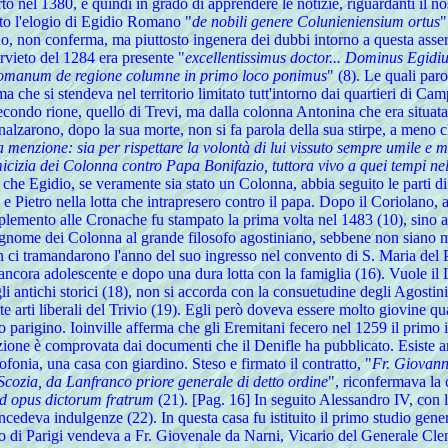
to nel 1380, e quindi in grado di apprendere le notizie, riguardanti il n
suto l'elogio di Egidio Romano "
de nobili genere Colunieniensium ortus
"
 non conferma, ma piuttosto ingenera dei dubbi intorno a questa asserzi
rvieto del 1284 era presente "
excellentissimus doctor... Dominus Egid
omanum de regione columne in primo loco ponimus
" (8). Le quali par
oma che si stendeva nel territorio limitato tutt'intorno dai quartieri di 
econdo rione, quello di Trevi, ma dalla colonna Antonina che era situata
inalzarono, dopo la sua morte, non si fa parola della sua stirpe, a meno 
a menzione: sia per rispettare la volontà di lui vissuto sempre umile e
nimicizia dei Colonna contro Papa Bonifazio, tuttora vivo a quei tempi 
o che Egidio, se veramente sia stato un Colonna, abbia seguito le parti 
o e Pietro nella lotta che intrapresero contro il papa. Dopo il Coriolano
emento alle Cronache fu stampato la prima volta nel 1483 (10), sino al 
l cognome dei Colonna al grande filosofo agostiniano, sebbene non siano 
non ci tramandarono l'anno del suo ingresso nel convento di S. Maria del 
ancora adolescente e dopo una dura lotta con la famiglia (16). Vuole il La
agli antichi storici (18), non si accorda con la consuetudine degli Agosti
te arti liberali del Trivio (19). Egli però doveva essere molto giovine q
to parigino. Ioinville afferma che gli Eremitani fecero nel 1259 il primo i
one è comprovata dai documenti che il Denifle ha pubblicato. Esiste anc
onia, una casa con giardino. Steso e firmato il contratto, "
Fr. Giovanni
i Scozia, da Lanfranco priore generale di detto ordine
", riconfermava la 
d opus dictorum fratrum
(21). [Pag. 16] In seguito Alessandro IV, con l
oncedeva indulgenze (22). In questa casa fu istituito il primo studio ge
lo di Parigi vendeva a Fr. Giovenale da Narni, Vicario del Generale Cle