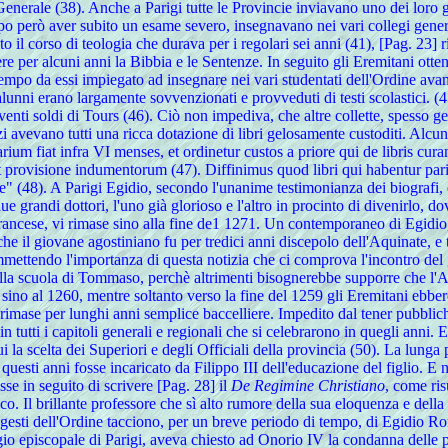
enerale (38). Anche a Parigi tutte le Provincie inviavano uno dei loro g
po però aver subito un esame severo, insegnavano nei vari collegi general
o il corso di teologia che durava per i regolari sei anni (41), [Pag. 23] 
gere per alcuni anni la Bibbia e le Sentenze. In seguito gli Eremitani otte
 tempo da essi impiegato ad insegnare nei vari studentati dell'Ordine avanti
 alunni erano largamente sovvenzionati e provveduti di testi scolastici. 
enti soldi di Tours (46). Ciò non impediva, che altre collette, spesso ge
avevano tutti una ricca dotazione di libri gelosamente custoditi. Alcune
m fiat infra VI menses, et ordinetur custos a priore qui de libris curam 
nt provisione indumentorum (47). Diffinimus quod libri qui habentur parisi
e" (48). A Parigi Egidio, secondo l'unanime testimonianza dei biografi, 
ue grandi dottori, l'uno già glorioso e l'altro in procinto di divenirlo, 
ancese, vi rimase sino alla fine de1 1271. Un contemporaneo di Egidio,
e che il giovane agostiniano fu per tredici anni discepolo dell'Aquinate, 
 ammettendo l'importanza di questa notizia che ci comprova l'incontro de
ella scuola di Tommaso, perchè altrimenti bisognerebbe supporre che l'A
 sino al 1260, mentre soltanto verso la fine del 1259 gli Eremitani ebber
ase per lunghi anni semplice baccelliere. Impedito dal tener pubbliche 
 tutti i capitoli generali e regionali che si celebrarono in quegli anni.
lui la scelta dei Superiori e degli Officiali della provincia (50). La lung
questi anni fosse incaricato da Filippo III dell'educazione del figlio. E no
sse in seguito di scrivere [Pag. 28] il
De Regimine Christiano
, come ris
o. Il brillante professore che sì alto rumore della sua eloquenza e della
esti dell'Ordine tacciono, per un breve periodo di tempo, di Egidio Roman
o episcopale di Parigi, aveva chiesto ad Onorio IV la condanna delle pro