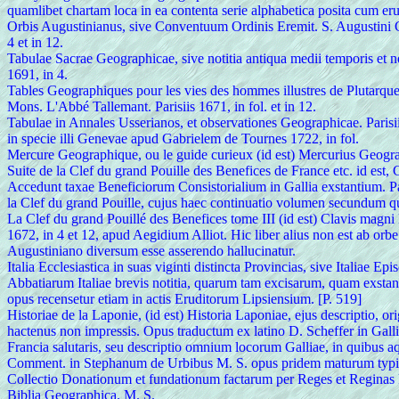
quamlibet chartam loca in ea contenta serie alphabetica posita cum eru
Orbis Augustinianus, sive Conventuum Ordinis Eremit. S. Augustini 
4 et in 12.
Tabulae Sacrae Geographicae, sive notitia antiqua medii temporis et n
1691, in 4.
Tables Geographiques pour les vies des hommes illustres de Plutarque
Mons. L'Abbé Tallemant. Parisiis 1671, in fol. et in 12.
Tabulae in Annales Usserianos, et observationes Geographicae. Parisi
in specie illi Genevae apud Gabrielem de Tournes 1722, in fol.
Mercure Geographique, ou le guide curieux (id est) Mercurius Geograp
Suite de la Clef du grand Pouille des Benefices de France etc. id est
Accedunt taxae Beneficiorum Consistorialium in Gallia exstantium. Pari
la Clef du grand Pouille, cujus haec continuatio volumen secundum q
La Clef du grand Pouillé des Benefices tome III (id est) Clavis magn
1672, in 4 et 12, apud Aegidium Alliot. Hic liber alius non est ab or
Augustiniano diversum esse asserendo hallucinatur.
Italia Ecclesiastica in suas viginti distincta Provincias, sive Italiae 
Abbatiarum Italiae brevis notitia, quarum tam excisarum, quam exstan
opus recensetur etiam in actis Eruditorum Lipsiensium. [P. 519]
Historiae de la Laponie, (id est) Historia Laponiae, ejus descriptio, o
hactenus non impressis. Opus traductum ex latino D. Scheffer in Galli
Francia salutaris, seu descriptio omnium locorum Galliae, in quibus 
Comment. in Stephanum de Urbibus M. S. opus pridem maturum typis,
Collectio Donationum et fundationum factarum per Reges et Reginas 
Biblia Geographica. M. S.