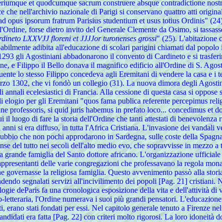
imiteriumque et quodcumque sacrum construere absque contradictione nos
e che nell'archivio nazionale di Parigi si conservano quattro atti origina
ad opus ipsorum fratrum Parisius studentium et usus totius Ordinis" (24)
ll'Ordine, forse dietro invito del Generale Clemente da Osimo, si tassa
rdineto LXXVJJ floreni et JJJJor turonenses grossi
" (25). L'abitazione 
mente adibita all'educazione di scolari parigini chiamati dal popolo i b
293 gli Agostiniani abbadonarono il convento di Cardineto e si trasferir
, e Filippo il Bello donava il magnifico edificio all'Ordine di S. Agosti
uente lo stesso Filippo concedeva agli Eremitani di vendere la casa e i t
1302, che vi fondò un collegio (31). La nuova dimora degli Agostiniani
gli annali ecelesiastici di Francia. Alla cessione di questa casa si oppos
 di elogio per gli Eremitani "quos fama publica referente percepimus reli
gine professoris, si quid juris habemus in prefato loco... concedimus et 
i il luogo di fare la storia dell'Ordine che tanti attestati di benevolenz
ni si era diffuso, in tutta l'Africa Cristiana. L'invasione dei vandali ver
 dubbio che non pochi approdarono in Sardegna, sulle coste della Spagna 
e del tutto nei secoli dell'alto medio evo, che sopravvisse in mezzo a t
a grande famiglia del Santo dottore africano. L'organizzazione ufficiale 
resentanti delle varie congregazioni che professavano la regola monast
governasse la religiosa famiglia. Questo avvenimento passò alla storia
rendendo segnalati servizi all'incivilimento dei popoli [Pag. 21] cristian
ogie deParis fa una cronologica esposizione della vita e dell'attività di
o-letteraria, l'Ordine numerava i suoi più grandi pensatori. L'educazione
ti, erano stati fondati per essi. Nel capitolo generale tenuto a Firenze nel
ndidati era fatta [Pag. 22] con criteri molto rigorosi. La loro idoneità 