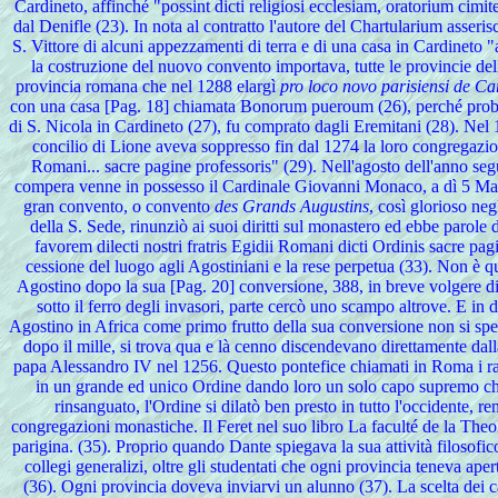
Cardineto, affinché "possint dicti religiosi ecclesiam, oratorium c
dal Denifle (23). In nota al contratto l'autore del Chartularium asserisc
S. Vittore di alcuni appezzamenti di terra e di una casa in Cardineto "
la costruzione del nuovo convento importava, tutte le provincie de
provincia romana che nel 1288 elargì
pro loco novo parisiensi de Ca
con una casa [Pag. 18] chiamata Bonorum pueroum (26), perché probabil
di S. Nicola in Cardineto (27), fu comprato dagli Eremitani (28). Nel 1
concilio di Lione aveva soppresso fin dal 1274 la loro congregazione
Romani... sacre pagine professoris" (29). Nell'agosto dell'anno seg
compera venne in possesso il Cardinale Giovanni Monaco, a dì 5 Marzo 
gran convento, o convento
des Grands Augustins
, così glorioso ne
della S. Sede, rinunziò ai suoi diritti sul monastero ed ebbe parole
favorem dilecti nostri fratris Egidii Romani dicti Ordinis sacre pa
cessione del luogo agli Agostiniani e la rese perpetua (33). Non è qu
Agostino dopo la sua [Pag. 20] conversione, 388, in breve volgere di an
sotto il ferro degli invasori, parte cercò uno scampo altrove. E in
Agostino in Africa come primo frutto della sua conversione non si spens
dopo il mille, si trova qua e là cenno discendevano direttamente dall
papa Alessandro IV nel 1256. Questo pontefice chiamati in Roma i rapp
in un grande ed unico Ordine dando loro un solo capo supremo che 
rinsanguato, l'Ordine si dilatò ben presto in tutto l'occidente, 
congregazioni monastiche. Il Feret nel suo libro La faculté de la Theol
parigina. (35). Proprio quando Dante spiegava la sua attività filosofic
collegi generalizi, oltre gli studentati che ogni provincia teneva aper
(36). Ogni provincia doveva inviarvi un alunno (37). La scelta dei ca