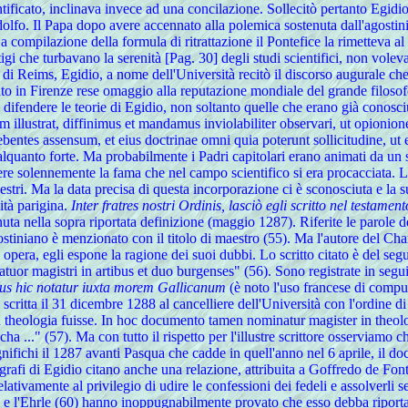
ficato, inclinava invece ad una concilazione. Sollecitò pertanto Egidio 
fo. Il Papa dopo avere accennato alla polemica sostenuta dall'agostinian
a compilazione della formula di ritrattazione il Pontefice la rimetteva al
igi che turbavano la serenità [Pag. 30] degli studi scientifici, non vole
e di Reims, Egidio, a nome dell'Università recitò il discorso augurale ch
ato in Firenze rese omaggio alla reputazione mondiale del grande filos
 e difendere le teorie di Egidio, non soltanto quelle che erano già conosc
 illustrat, diffinimus et mandamus inviolabiliter observari, ut opioniones
bentes assensum, et eius doctrinae omni quia poterunt sollicitudine, ut et
alquanto forte. Ma probabilmente i Padri capitolari erano animati da un s
scere solennemente la fama che nel campo scientifico si era procacciata. 
tri. Ma la data precisa di questa incorporazione ci è sconosciuta e la s
ità parigina.
Inter fratres nostri Ordinis, lasciò egli scritto nel testam
uta nella sopra riportata definizione (maggio 1287). Riferite le parole de
gostiniano è menzionato con il titolo di maestro (55). Ma l'autore del Ch
a opera, egli espone la ragione dei suoi dubbi. Lo scritto citato è de
tuor magistri in artibus et duo burgenses" (56). Sono registrate in seguit
s hic notatur iuxta morem Gallicanum
(è noto l'uso francese di comput
 scritta il 31 dicembre 1288 al cancelliere dell'Università con l'ordine 
heologia fuisse. In hoc documento tamen nominatur magister in theolo
..." (57). Ma con tutto il rispetto per l'illustre scrittore osserviamo 
ifichi il 1287 avanti Pasqua che cadde in quell'anno nel 6 aprile, il do
fi di Egidio citano anche una relazione, attribuita a Goffredo de Fontai
relativamente al privilegio di udire le confessioni dei fedeli e assolverli 
9) e l'Ehrle (60) hanno inoppugnabilmente provato che esso debba riport