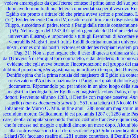
vedeva amareggiato da quell'eterne contese il primo anno del suo ponti
dopo averlo munito di una lettera commendatizia per il vescovo Rodol
Egidio era pronto a ritirare ciò che prima aveva scritto e predicato. L
(52). Evidentemente Onorio IV, desideroso di troncare i disgustosi lit
Filippo, succeduto al padre, tornò a Parigi dalla rituale consacration
(53). Nel maggio del 1287 il Capitolo generale dell'Ordine celebr
universum illustrat), e imponendo a tutti gli Eremitani di accettare
venerabilis Magistri nostri fratris Egidii doctrina mundum universum
nostri, omnes ordinis nostri lectores et studentes recipiant eisdem pre
[Pag. 31] Non si può negare che il testo di questa ordinanza sia 
dall'Università di Parigi al loro confratello, e dal desiderio di ricono
evidente che egli aveva ottenuto l'incorporazione nel gruppo dei maes
dubbio il primo
magister
agostiniano, in ordine di tempo, dell'Univers
Denifle opina che la prima notizia del magistero di Egidio sia conten
conservato nell'Archivio nazionale di Parigi, nel quale il dottore a
documento. Riportandolo poi per intiero in un altro luogo della su
magistri in theologia frater Egidius et magister Iacobus Dalos, et qua
dottori. Pervenuto all'anno 1288, il Denifle con ragione osserva:
Annu
aprile)
nam ex documento supra
(n. 551, una lettera di Niccolò IV
Iohannem de Murro O. Min. in fine anni 1288 nondum magistrum in t
secundum morem Gallicamum, id est pro annis 1287 et 1288 ante Pascha 
case, debba computarsi secondo l'antico costume francese e quindi sign
che fu emessa nel maggio e quindi almeno un mese dopo. Alcuni biogra
alla controversia sorta tra il clero secolare e gli Ordini mendicanti 
Lajard (58) facciano risalire al 1281 questo congresso, il Denifle (5