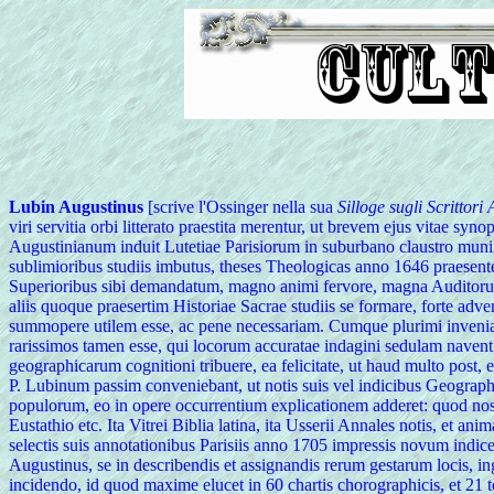
Lubin Augustinus
[scrive l'Ossinger nella sua
Silloge sugli Scrittori
viri servitia orbi litterato praestita merentur, ut brevem ejus vitae 
Augustinianum induit Lutetiae Parisiorum in suburbano claustro muni
sublimioribus studiis imbutus, theses Theologicas anno 1646 praesent
Superioribus sibi demandatum, magno animi fervore, magna Auditorum sa
aliis quoque praesertim Historiae Sacrae studiis se formare, forte adve
summopere utilem esse, ac pene necessariam. Cumque plurimi invenian
rarissimos tamen esse, qui locorum accuratae indagini sedulam navent
geographicarum cognitioni tribuere, ea felicitate, ut haud multo post, 
P. Lubinum passim conveniebant, ut notis suis vel indicibus Geograph
populorum, eo in opere occurrentium explicationem adderet: quod noster
Eustathio etc. Ita Vitrei Biblia latina, ita Usserii Annales notis, et 
selectis suis annotationibus Parisiis anno 1705 impressis novum indic
Augustinus, se in describendis et assignandis rerum gestarum locis, ing
incidendo, id quod maxime elucet in 60 chartis chorographicis, et 21 