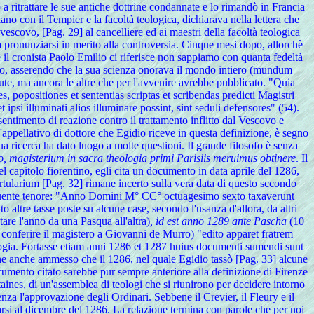
a ritrattare le sue antiche dottrine condannate e lo rimandò in Francia
o con il Tempier e la facoltà teologica, dichiarava nella lettera che
 vescovo, [Pag. 29] al cancelliere ed ai maestri della facoltà teologica
va pronunziarsi in merito alla controversia. Cinque mesi dopo, allorchè
e il cronista Paolo Emilio ci riferisce non sappiamo con quanta fedeltà
ofo, asserendo che la sua scienza onorava il mondo intiero (mundum
iute, ma ancora le altre che per l'avvenire avrebbe pubblicato. "Quia
, popositiones et sententias scriptas et scribendas predicti Magistri
 ipsi illuminati alios illuminare possint, sint seduli defensores" (54).
entimento di reazione contro il trattamento inflitto dal Vescovo e
L'appellativo di dottore che Egidio riceve in questa definizione, è segno
ua ricerca ha dato luogo a molte questioni. Il grande filosofo è senza
ento, magisterium in sacra theologia primi Parisiis meruimus obtinere
. Il
l capitolo fiorentino, egli cita un documento in data aprile del 1286,
artularium [Pag. 32] rimane incerto sulla vera data di questo sccondo
l seguente tenore: "Anno Domini M° CC° octuagesimo sexto taxaverunt
o altre tasse poste su alcune case, secondo l'usanza d'allora, da altri
are l'anno da una Pasqua all'altra)
, id est anno 1289 ante Pascha
(10
di conferire il magistero a Giovanni de Murro) "edito apparet fratrem
gia. Fortasse etiam anni 1286 et 1287 huius documenti sumendi sunt
che anche ammesso che il 1286, nel quale Egidio tassò [Pag. 33] alcune
cumento citato sarebbe pur sempre anteriore alla definizione di Firenze
nes, di un'assemblea di teologi che si riunirono per decidere intorno
senza l'approvazione degli Ordinari. Sebbene il Crevier, il Fleury e il
arsi al dicembre del 1286. La relazione termina con parole che per noi