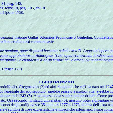
 31, pag. 148.
s, tome 18, pag. 105, col. II.
4. Lipsiae 1750.
gosiniani
] natione Gallus, Alumnus Provinciae S Guilielmi, Congregation
er prelum erudito orbi communicavit:
itome omnium, quae disputari hactenus solent circa D. Augustini oper
jusque approbationem. Antuerpiae 1650, apud Guilielmum Liesteenium. 
nscriptum: Le chandelier d’or du temple de Salomon, ou la chronologie d
. Lipsiae 1751.
EGIDIO ROMANO
andolfo (1), Gregorovius (2) ed altri ritengono che egli sia nato nel 124
o l'epigrafe del suo sepolcro, sarebbe passato a miglior vita, avrebbe co
 dottore nel 1243 (5). A noi questa data sembra più probabile. Come prov
ato. Ora secondo gli statuti universitari (6), nessuno poteva diventare
m
il corso degli studi) avesse 35 anni nel 1277 o 1278, la data della sua na
pere e scrittori di cose ecclesiastiche e filosofiche affermano. I suoi 