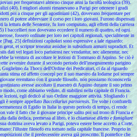
iovani per frequentarvi almeno cinque anni la facoltà teologica (39).
izi (40). I migliori alunni rimanevano a Parigi per ottenere i gradi
ridotti poi a cinque per gli agostiniani (42), dovevano frequentare per
nnero di potere abbreviare il corso per i loro giovani. Furono dispensati
 la lettura delle Sentenze, fu loro computato, agli effetti della carriera
(45) I baccellieri non dovevano eccedere il numero di quattro, ed ogni
nerose, fossero ordinate per loro nei capitoli regionali, specialmente in
 [Pag. 25] definizioni capitolari sono espressive a tale riguardo:
gerat, et scriptor teneatur assidue in subsidium armarii supradicti. Et
is dati vel legati loco parisiensi nec vendantur, nec alienentur, nec
ebbe la ventura di ascoltare le lezioni di Tommaso di Aquino. Se ciò è
dovette avvenire durante il secondo periodo dell'insegnamento parigino
 Guglielmo da Thoco dell'Ordine dei Predicatori, ci da al riguardo
e tanta stima ed affetto concepì per il suo maestro da lodarne poi sempre
l giovane eremitano con il grande filosofo, non possiamo riconoscerla
gostiniano avesse ascoltato il maestro di Aquino durante il suo primo
o modo, come abbiamo veduto, di stabilirsi nella capitale di Francia.
lezioni, egli dedicò al suo Ordine maggiore attività. Sfogliando i
 Egli è sempre appellato
Baccellarius parisiensis
. Tre volte i confratelli
a permanenza di Egidio in Italia in questo periodo di tempo, ci rende
n vale il fatto che il giovane principe salito poi sul trono di Francia e
ulta dalla dedica, premessa al libro, e lo chiamasse
diletto e famigliare
 sua dottrina aveva levato a Parigi, poteva essere bene accetto a Corte,
o: l'illustre filosofo era tornato nella capitale francese. Proprio in
posizioni che il predecessore aveva già proscritto. Il pontefice che