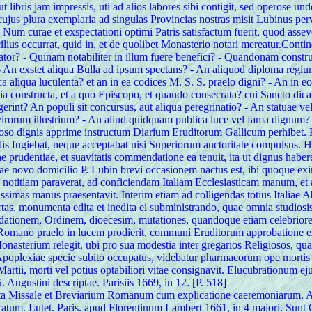
libris jam impressis, uti ad alios labores sibi contigit, sed operose unde
, cujus plura exemplaria ad singulas Provincias nostras misit Lubinus p
Num curae et exspectationi optimi Patris satisfactum fuerit, quod ass
acilius occurrat, quid in, et de quolibet Monasterio notari mereatur.Co
tor? - Quinam notabiliter in illum fuere benefici? - Quandonam constru
t? - An exstet aliqua Bulla ad ipsum spectans? - An aliquod diploma regiu
heca aliqua luculenta? et an in ea codices M. S. S. praelo digni? - An i
ia constructa, et a quo Episcopo, et quando consecrata? cui Sancto dicat
erint? An populi sit concursus, aut aliqua peregrinatio? - An statuae ve
um virorum illustrium? - An aliud quidquam publica luce vel fama dignu
igioso dignis apprime instructum Diarium Eruditorum Gallicum perhibet. 
 fugiebat, neque acceptabat nisi Superiorum auctoritate compulsus. Ho
ae prudentiae, et suavitatis commendatione ea tenuit, ita ut dignus hab
mae novo domicilio P. Lubin brevi occasionem nactus est, ibi quoque 
 notitiam paraverat, ad conficiendam Italiam Ecclesiasticam manum, et 
simas manus praesentavit. Interim etiam ad colligendas totius Italiae A
chartas, monumenta edita et inedita ei subministrando, quae omnia studios
ndationem, Ordinem, dioecesim, mutationes, quandoque etiam celebriore
693 Romano praelo in lucem prodierit, communi Eruditorum approbation
onasterium relegit, ubi pro sua modestia inter gregarios Religiosos, q
poplexiae specie subito occupatus, videbatur pharmacorum ope mortis
rtii, morti vel potius optabiliori vitae consignavit. Elucubrationum eju
 Augustini descriptae. Parisiis 1669, in 12. [P. 518]
uxta Missale et Breviarium Romanum cum explicatione caeremoniarum. A 
tratum. Lutet. Paris. apud Florentinum Lambert 1661, in 4 majori. Sunt