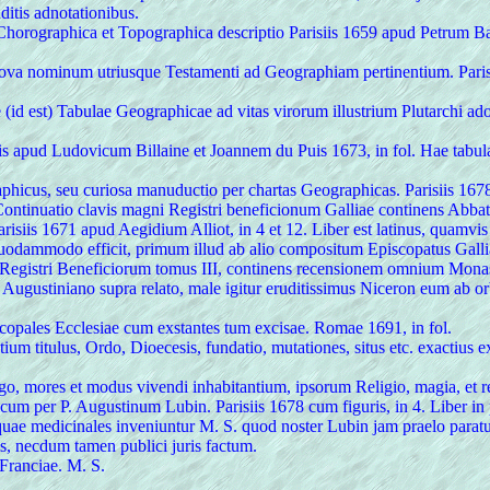
ditis adnotationibus.
Chorographica et Topographica descriptio Parisiis 1659 apud Petrum B
ova nominum utriusque Testamenti ad Geographiam pertinentium. Parisiis 
 (id est) Tabulae Geographicae ad vitas virorum illustrium Plutarchi 
is apud Ludovicum Billaine et Joannem du Puis 1673, in fol. Hae tabula
hicus, seu curiosa manuductio per chartas Geographicas. Parisiis 1678
, Continuatio clavis magni Registri beneficionum Galliae continens Abb
siis 1671 apud Aegidium Alliot, in 4 et 12. Liber est latinus, quamvis 
uodammodo efficit, primum illud ab alio compositum Episcopatus Galli
i Registri Beneficiorum tomus III, continens recensionem omnium Monas
be Augustiniano supra relato, male igitur eruditissimus Niceron eum ab 
Episcopales Ecclesiae cum exstantes tum excisae. Romae 1691, in fol.
tium titulus, Ordo, Dioecesis, fundatio, mutationes, situs etc. exact
rigo, mores et modus vivendi inhabitantium, ipsorum Religio, magia, et re
cum per P. Augustinum Lubin. Parisiis 1678 cum figuris, in 4. Liber in 
aquae medicinales inveniuntur M. S. quod noster Lubin jam praelo parat
 necdum tamen publici juris factum.
Franciae. M. S.