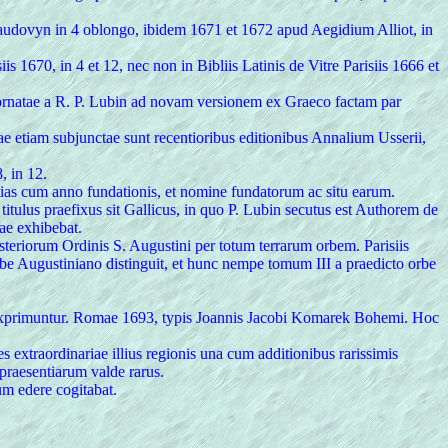
audovyn in 4 oblongo, ibidem 1671 et 1672 apud Aegidium Alliot, in
1670, in 4 et 12, nec non in Bibliis Latinis de Vitre Parisiis 1666 et
adornatae a R. P. Lubin ad novam versionem ex Graeco factam par
e etiam subjunctae sunt recentioribus editionibus Annalium Usserii,
, in 12.
atias cum anno fundationis, et nomine fundatorum ac situ earum.
titulus praefixus sit Gallicus, in quo P. Lubin secutus est Authorem de
ae exhibebat.
teriorum Ordinis S. Augustini per totum terrarum orbem. Parisiis
orbe Augustiniano distinguit, et hunc nempe tomum III a praedicto orbe
ius exprimuntur. Romae 1693, typis Joannis Jacobi Komarek Bohemi. Hoc
s extraordinariae illius regionis una cum additionibus rarissimis
praesentiarum valde rarus.
um edere cogitabat.