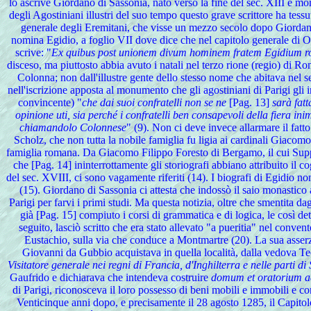
lo ascrive Giordano di Sassonia, nato verso la fine del sec. XIII e mor
degli Agostiniani illustri del suo tempo questo grave scrittore ha tes
generale degli Eremitani, che visse un mezzo secolo dopo Giordano,
nomina Egidio, a foglio VII dove dice che nel capitolo generale di O
scrive: "
Ex quibus post unionem divum hominem fratem Egidium r
disceso, ma piuttosto abbia avuto i natali nel terzo rione (regio) di R
Colonna; non dall'illustre gente dello stesso nome che abitava nel s
nell'iscrizione apposta al monumento che gli agostiniani di Parigi gli 
convincente) "
che dai suoi confratelli non se ne
[Pag. 13]
sarà fatt
opinione uti, sia perché i confratelli ben consapevoli della fiera i
chiamandolo Colonnese
" (9). Non ci deve invece allarmare il fatt
Scholz, che non tutta la nobile famiglia fu ligia ai cardinali Giacom
famiglia romana. Da Giacomo Filippo Foresto di Bergamo, il cui Suppl
che [Pag. 14] ininterrottamente gli storiografi abbiano attribuito i
del sec. XVIII, ci sono vagamente riferiti (14). I biografi di Egidio 
(15). Giordano di Sassonia ci attesta che indossò il saio monastico 
Parigi per farvi i primi studi. Ma questa notizia, oltre che smentita d
già [Pag. 15] compiuto i corsi di grammatica e di logica, le così det
seguito, lasciò scritto che era stato allevato "a pueritia" nel conven
Eustachio, sulla via che conduce a Montmartre (20). La sua asserzi
Giovanni da Gubbio acquistava in quella località, dalla vedova Teof
Visitatore generale nei regni di Francia, d'Inghilterra e nelle parti d
Gaufrido e dichiarava che intendeva costruire
domum et oratorium a
di Parigi, riconosceva il loro possesso di beni mobili e immobili e c
Venticinque anni dopo, e precisamente il 28 agosto 1285, il Capito