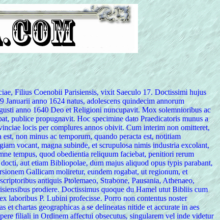
iae, Filius Coenobii Parisiensis, vixit Saeculo 17. Doctissimi hujus
ie 29 Januarii anno 1624 natus, adolescens quindecim annorum
ugusti anno 1640 Deo et Religioni nuncupavit. Mox solemnioribus ac
bat, publice propugnavit. Hoc specimine dato Praedicatoris munus a
vinciae locis per complures annos obivit. Cum interim non omitteret,
cta est, non minus ac temporum, quando peracta est, notitiam
iam vocant, magna subinde, et scrupulosa nimis industria excolant,
mne tempus, quod obedientia reliquum faciebat, penitiori rerum
ri docti, aut etiam Bibliopolae, dum majus aliquod opus typis parabant,
ersionem Gallicam moliretur, eundem rogabat, ut regionum, et
s scriptoribus antiquis Ptolemaeo, Strabone, Pausania, Athenaeo,
 Parisiensibus prodiere. Doctissimus quoque du Hamel utut Bibliis cum
ex laboribus P. Lubini profecisse. Porro non contentus noster
 et chartas geographicas a se delineatas nitide et accurate in aes
re filiali in Ordinem affectui obsecutus, singularem vel inde videtur