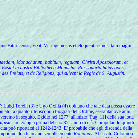
is Bituricensis, vixit. Vir ingeniosus et eloquentissimus, tam magni
a quaedam, Monachatum, habitum, regulam, Christi Apostolorum, et
Exstat in nostra Bibliotheca Monachii. Pars quarta hujus operis
es Prelats, et de Religions, qui suivent la Regle de S. Augustin
.
7; Luigi Torelli (3) e Ugo Oxilia (4) opinano che tale data possa essere
ntato, a quanto riferiscono i biografi dell'Ordine, sessantanove anni.
eremo in seguito, Egidio nel 1277, all'inizio [Pag. 11] della sua lotta
agister
in teologia prima del suo 35° anno di età. Computando quindi
scita può riportarsi al 1242-1243. E' probabile che egli discenda dalla
contemporanei lo chiamano semplicemente
Romanus
. Al casato Colonnese