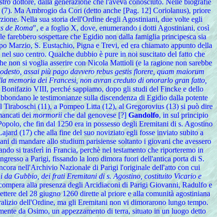
ostro dottore, dalla generazione che l'aveva conosciuto. Nelle biografie
 (7). Ma Ambrogio da Cori (detto anche [Pag. 12] Coriolanus), priore
one. Nella sua storia dell'Ordine degli Agostiniani, due volte egli
ius de Roma
", e a foglio X, dove, enumerando i dotti Agostiniani, così
ole farebbero sospettare che Egidio non dalla famiglia principesca sia
Campo Marzio, S. Eustachio, Pigna e Trevi, ed era chiamato appunto della
 nel suo centro. Qualche dubbio è pure in noi suscitato del fatto che
che non si voglia asserire con Nicola Mattioli (e la ragione non sarebbe
 modesto, assai più pago davvero rebus gestis florere, quam maiorum
nella memoria dei Francesi, non avran creduto di onorarlo gran fatto,
di Bonifazio VIII, perché sappiamo, dopo gli studi del Fincke e dello
, abbondano le testimonianze sulla discendenza di Egidio dalla potente
Tiraboschi (11), a Pompeo Litta (12), al Gregorovius (13) si può dire
mancati dei
mormorii
che dal genovese [?]
Gandolfo
, in sul principio
Popolo, che fin dal 1250 era in possesso degli Eremitani di s. Agostino
jard (17) che alla fine del suo noviziato egli fosse inviato subito a
niani di mandare allo studium parisiense soltanto i giovani che avessero
uando si trasferì in Francia, perchè nel testamento che riporteremo in
ngresso a Parigi, fissando la loro dimora fuori dell'antica porta di S.
ora nell'Archivio Nazionale di Parigi l'originale dell'atto con cui
 da Gubbio, dei frati Eremitani di s. Agostino, costituito Vicario e
compera alla presenza degli Arcidiaconi di Parigi Giovanni, Radulfo e
ettere del 28 giugno 1260 dirette al priore e alla comunità agostiniana
neralizio dell'Ordine, ma gli Eremitani non vi dimorarono lungo tempo.
mente da Osimo, un appezzamento di terra, situato in un luogo detto