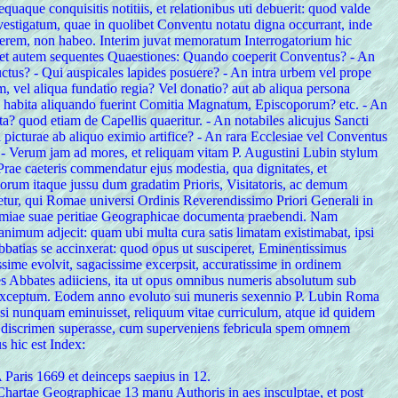
quaque conquisitis notitiis, et relationibus uti debuerit: quod valde
ervestigatum, quae in quolibet Conventu notatu digna occurrant, inde
everem, non habeo. Interim juvat memoratum Interrogatorium hic
ntinet autem sequentes Quaestiones: Quando coeperit Conventus? - An
ctus? - Qui auspicales lapides posuere? - An intra urbem vel prope
m, vel aliqua fundatio regia? Vel donatio? aut ab aliqua persona
n eo habita aliquando fuerint Comitia Magnatum, Episcoporum? etc. - An
a? quod etiam de Capellis quaeritur. - An notabiles alicujus Sancti
l picturae ab aliquo eximio artifice? - An rara Ecclesiae vel Conventus
m? - Verum jam ad mores, et reliquam vitam P. Augustini Lubin stylum
Prae caeteris commendatur ejus modestia, qua dignitates, et
rum itaque jussu dum gradatim Prioris, Visitatoris, ac demum
eretur, qui Romae universi Ordinis Reverendissimo Priori Generali in
eximiae suae peritiae Geographicae documenta praebendi. Nam
animum adjecit: quam ubi multa cura satis limatam existimabat, ipsi
bbatias se accinxerat: quod opus ut susciperet, Eminentissimus
issime evolvit, sagacissime excerpsit, accuratissime in ordinem
s Abbates adiiciens, ita ut opus omnibus numeris absolutum sub
e exceptum. Eodem anno evoluto sui muneris sexennio P. Lubin Roma
uasi nunquam eminuisset, reliquum vitae curriculum, atque id quidem
 discrimen superasse, cum superveniens febricula spem omnem
s hic est Index:
Paris 1669 et deinceps saepius in 12.
 Chartae Geographicae 13 manu Authoris in aes insculptae, et post