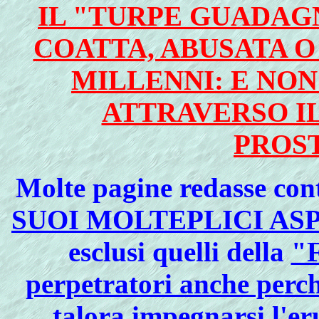
IL "TURPE GUADAG
COATTA, ABUSATA O
MILLENNI: E NON
ATTRAVERSO I
PROS
Molte pagine redasse con
SUOI MOLTEPLICI AS
esclusi quelli della
"F
perpetratori anche perch
talora impegnarsi
l'er