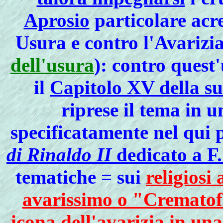
Aprosio
particolare acr
Usura e contro l'Avarizi
dell'usura
): contro quest
il
Capitolo XV della s
riprese il tema in 
specificatamente nel qui
di Rinaldo II
dedicato a F
tematiche = sui
religiosi 
avarissimo o "Crematof
icona dell'avarizia in un