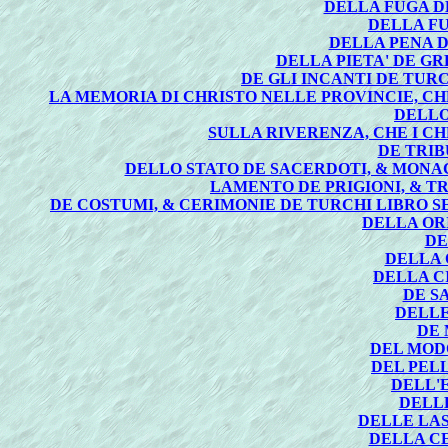
DELLA FUGA D
DELLA F
DELLA PENA D
DELLA PIETA' DE GR
DE GLI INCANTI DE TUR
LA MEMORIA DI CHRISTO NELLE PROVINCIE, CHE
DELLO
SULLA RIVERENZA, CHE I CH
DE TRIB
DELLO STATO DE SACERDOTI, & MONAC
LAMENTO DE PRIGIONI, & TR
DE COSTUMI, & CERIMONIE DE TURCHI LIBRO S
DELLA OR
DE
DELLA 
DELLA C
DE S
DELLE
DE 
DEL MOD
DEL PEL
DELL'
DELL
DELLE LAS
DELLA C