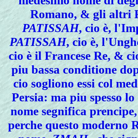
medesimo nome di deg
Romano, & gli altri 
PATISSAH
, cio è, l
PATISSAH
, cio è, l'Ung
cio è il Francese Re, & ci
piu bassa conditione dop
cio sogliono essi col me
Persia: ma piu spesso 
nome segnifica prencipe
perche questo moderno R