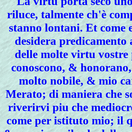
La virtu porta seco uno
riluce, talmente ch'è com
stanno lontani. Et come 
desidera predicamento a
delle molte virtu vostre 
conoscono, & honorano, 
molto nobile, & mio c
Merato; di maniera che s
riverirvi piu che mediocr
come per istituto mio; il