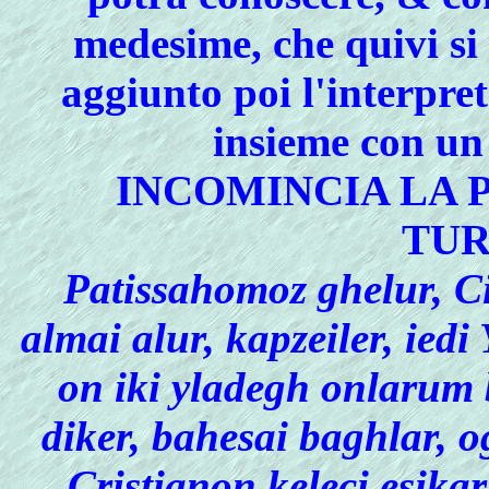
medesime, che quivi si
aggiunto poi l'interpr
insieme con un
INCOMINCIA LA 
TU
Patissahomoz ghelur, C
almai alur, kapzeiler, ied
on iki yladegh onlarum 
diker, bahesai baghlar, og
Cristianon keleci esikar