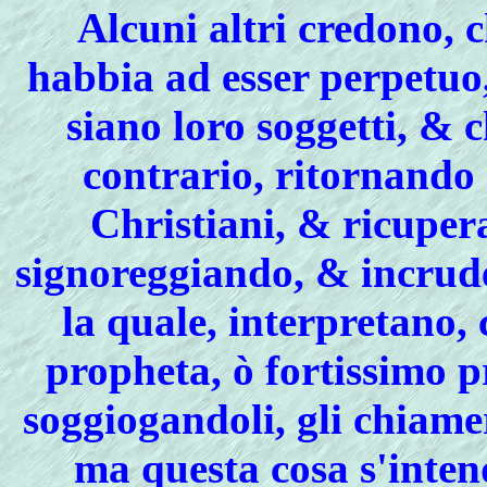
Alcuni altri credono, 
habbia ad esser perpetuo, 
siano loro soggetti, & 
contrario, ritornando 
Christiani, & ricupera
signoreggiando, & incrude
la quale, interpretano,
propheta, ò fortissimo p
soggiogandoli, gli chiam
ma questa cosa s'inten