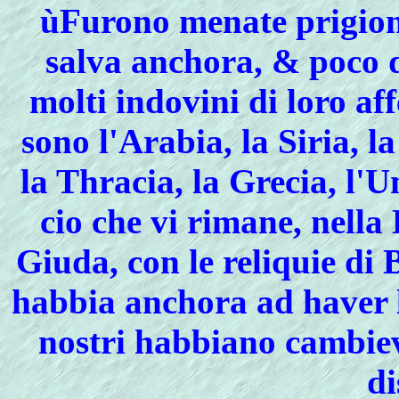
ùFurono menate prigioni
salva anchora, & poco d
molti indovini di loro af
sono l'Arabia, la Siria, l
la Thracia, la Grecia, l'U
cio che vi rimane, nella
Giuda, con le reliquie di
habbia anchora ad haver l
nostri habbiano cambiev
di