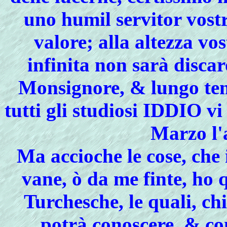
uno humil servitor vostr
valore; alla altezza v
infinita non sarà disca
Monsignore, & lungo tem
tutti gli studiosi IDDIO v
Marzo l
Ma accioche le cose, che 
vane, ò da me finte, ho q
Turchesche, le quali, ch
potrà conoscere, & con