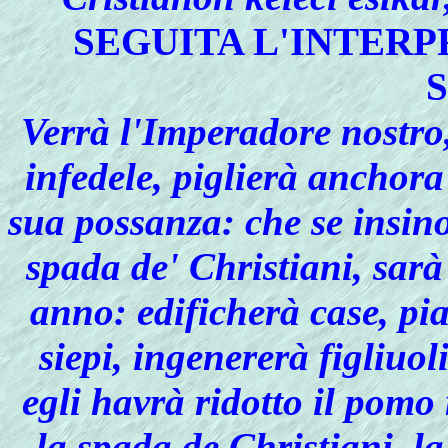
SEGUITA L'INTER
Verrà l'Imperadore nostro,
infedele, piglierà anchor
sua possanza: che se insino
spada de' Christiani, sar
anno: edificherà case, pia
siepi, ingenererà figliuo
egli havrà ridotto il pomo
la spada de Christiani, l