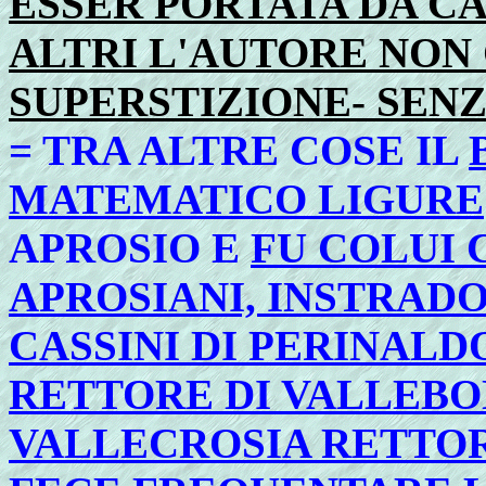
ESSER PORTATA DA CA
ALTRI L'AUTORE NON
SUPERSTIZIONE- SENZ
= TRA ALTRE COSE IL
MATEMATICO LIGURE
APROSIO E
FU COLUI 
APROSIANI, INSTRAD
CASSINI DI PERINALD
RETTORE DI VALLEBON
VALLECROSIA RETTOR