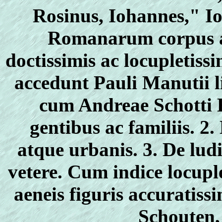
Rosinus, Iohannes," I
Romanarum corpus a
doctissimis ac locupletis
accedunt Pauli Manutii li
cum Andreae Schotti E
gentibus ac familiis. 2.
atque urbanis. 3. De lud
vetere. Cum indice locup
aeneis figuris accuratiss
Schouten,