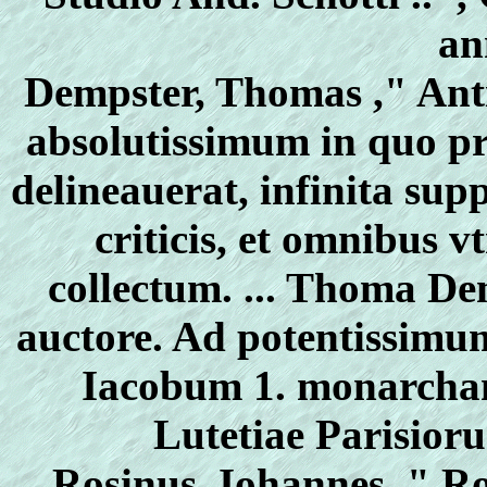
an
Dempster, Thomas ," An
absolutissimum in quo pr
delineauerat, infinita sup
criticis, et omnibus 
collectum. ... Thoma De
auctore. Ad potentissim
Iacobum 1. monarcha
Lutetiae Parisior
Rosinus, Iohannes, " R