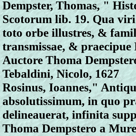
Dempster, Thomas, " Histor
Scotorum lib. 19. Qua viri 
toto orbe illustres, & fami
transmissae, & praecipue P
Auctore Thoma Dempstero 
Tebaldini, Nicolo, 1627
Rosinus, Ioannes," Anti
absolutissimum, in quo pr
delineauerat, infinita sup
Thoma Dempstero a Muresk