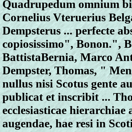
Quadrupedum omnium bisu
Cornelius Vteruerius Belg
Dempsterus ... perfecte abs
copiosissimo", Bonon.", B
BattistaBernia, Marco An
Dempster, Thomas, " Men
nullus nisi Scotus gente aut
publicat et inscribit ... 
ecclesiasticae hierarchiae 
augendae, hae resi in Sco