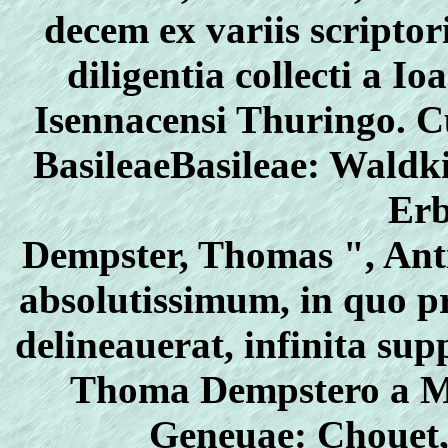
decem ex variis scripto
diligentia collecti a 
Isennacensi Thuringo. Cu
BasileaeBasileae: Waldk
Erb
Dempster, Thomas ", An
absolutissimum, in quo p
delineauerat, infinita sup
Thoma Dempstero a Mur
Geneuae: Chouet, 