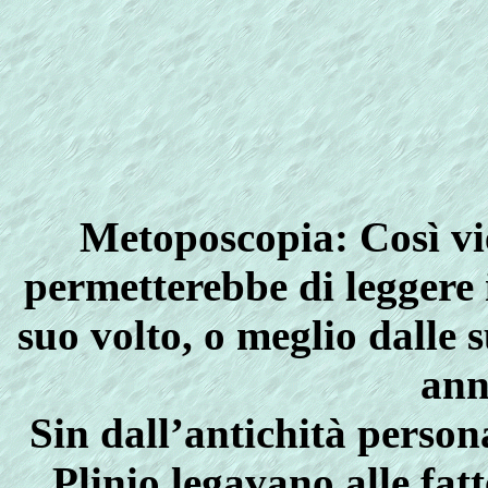
Metoposcopia
: Così v
permetterebbe di leggere 
suo volto, o meglio dalle 
ann
Sin dall’antichità person
Plinio legavano alle fat