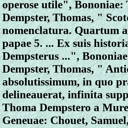
operose utile", Bononiae: 
Dempster, Thomas, " Sco
nomenclatura. Quartum auc
papae 5. ... Ex suis histo
Dempsterus ...", Bononiae:
Dempster, Thomas, " Ant
absolutissimum, in quo pr
delineauerat, infinita sup
Thoma Dempstero a Muresk
Geneuae: Chouet, Samuel, 