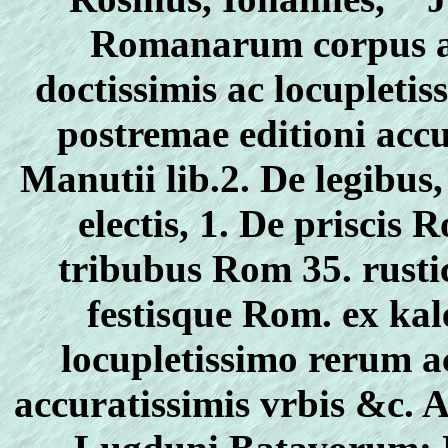
Romanarum corpus a
doctissimis ac locupleti
postremae editioni accu
Manutii lib.2. De legibus
electis, 1. De priscis R
tribubus Rom 35. rustic
festisque Rom. ex kal
locupletissimo rerum a
accuratissimis vrbis &c. 