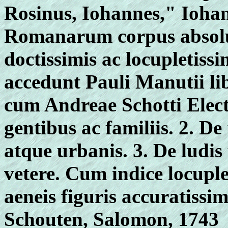
Rosinus, Iohannes," Ioha
Romanarum corpus absolu
doctissimis ac locupletis
accedunt Pauli Manutii lib
cum Andreae Schotti Electi
gentibus ac familiis. 2. De
atque urbanis. 3. De ludis
vetere. Cum indice locupl
aeneis figuris accuratissi
Schouten, Salomon, 1743