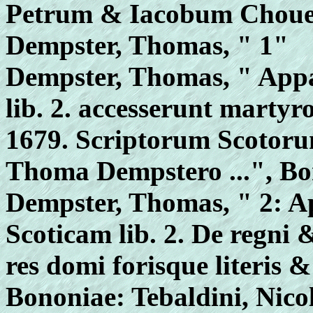
Petrum & Iacobum Choue
Dempster, Thomas, " 1"
Dempster, Thomas, " Appa
lib. 2. accesserunt marty
1679. Scriptorum Scotoru
Thoma Dempstero ...", Bon
Dempster, Thomas, " 2: A
Scoticam lib. 2. De regni
res domi forisque literis &
Bononiae: Tebaldini, Nico