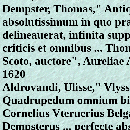
Dempster, Thomas," Ant
absolutissimum in quo pra
delineauerat, infinita sup
criticis et omnibus ... Th
Scoto, auctore", Aureliae 
1620
Aldrovandi, Ulisse," Vlyss
Quadrupedum omnium bisu
Cornelius Vteruerius Belg
Dempsterus ... perfecte abs