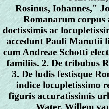
Rosinus, Iohannes," J
Romanarum corpus a
doctissimis ac locupletis
accedunt Pauli Manutii li
cum Andreae Schotti electi
familiis. 2. De tribubus 
3. De ludis festisque R
indice locupletissimo 
figuris accuratissimis u
Water, Willem va