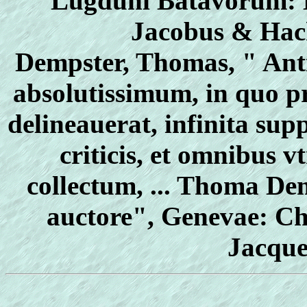
Lugduni Batavorum: H
Jacobus & Hack
Dempster, Thomas, " An
absolutissimum, in quo p
delineauerat, infinita sup
criticis, et omnibus 
collectum, ... Thoma Dem
auctore", Genevae: Ch
Jacque