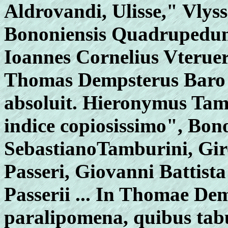
Aldrovandi, Ulisse," Vlyss
Bononiensis Quadrupedum
Ioannes Cornelius Vterueri
Thomas Dempsterus Baro a
absoluit. Hieronymus Tamb
indice copiosissimo", Bon
SebastianoTamburini, Gir
Passeri, Giovanni Battist
Passerii ... In Thomae Dem
paralipomena, quibus tabu