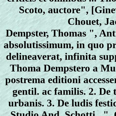
Scoto, auctore", [Gine
Chouet, Ja
Dempster, Thomas ", An
absolutissimum, in quo pr
delineaverat, infinita su
Thoma Dempstero a Mure
postrema editioni accesse
gentil. ac familis. 2. De
urbanis. 3. De ludis fest
Studio And. Schotti ..",