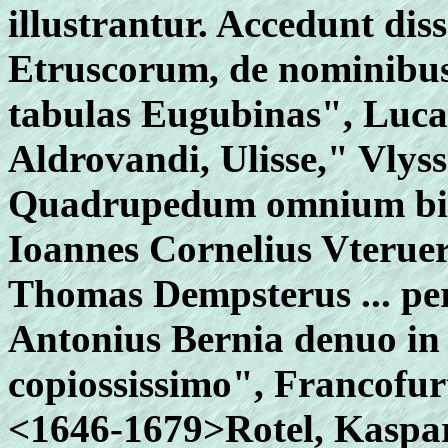
illustrantur. Accedunt di
Etruscorum, de nominibus
tabulas Eugubinas", Luca
Aldrovandi, Ulisse," Vlyss
Quadrupedum omnium bis
Ioannes Cornelius Vterueri
Thomas Dempsterus ... per
Antonius Bernia denuo in 
copiossissimo", Francofu
<1646-1679>Rotel, Kaspar