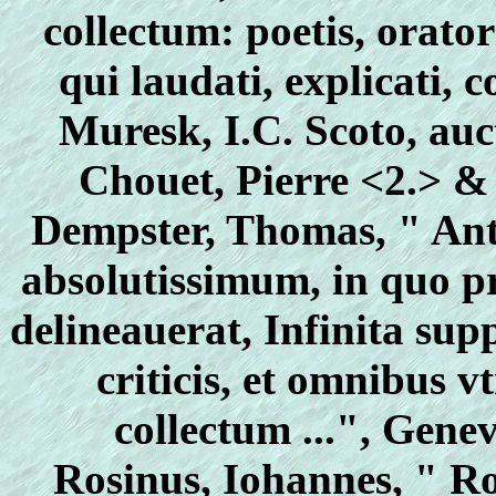
collectum: poetis, oratori
qui laudati, explicati,
Muresk, I.C. Scoto, auc
Chouet, Pierre <2.> &
Dempster, Thomas, " An
absolutissimum, in quo p
delineauerat, Infinita sup
criticis, et omnibus 
collectum ...", Gene
Rosinus, Iohannes, " R