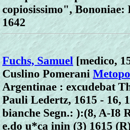
copiosissimo", Bononiae: 
1642
Fuchs, Samuel
[medico, 15
Cuslino Pomerani
Metopo
Argentinae : excudebat T
Pauli Ledertz, 1615 - 16, 140
bianche Segn.: ):(8, A-I8 R
e.do u*ca inin (3) 1615 (R