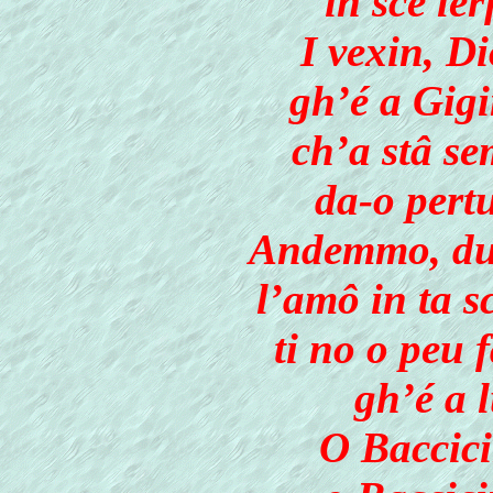
in sce le
I vexin, D
gh’é a Gigi
ch’a stâ se
da-o pert
Andemmo, dun
l’amô in ta sc
ti no o peu 
gh’é a l
O Baccici