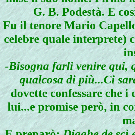
G. B. Podestà. E cos
Fu il tenore Mario Capello
celebre quale interprete) 
in
-
Bisogna farli venire qui,
qualcosa di più...Ci sar
dovette confessare che i
lui...e promise però, in 
ma
E preparò:
Digghe de scì 