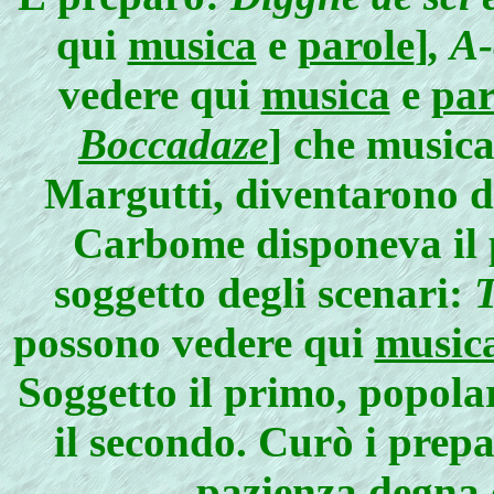
qui
musica
e
parole
]
, A
vedere qui
musica
e
par
Boccadaze
] che musica
Margutti, diventarono di
Carbome disponeva il
soggetto degli scenari:
T
possono vedere qui
music
Soggetto il primo, popolar
il secondo. Curò i prep
pazienza degna 