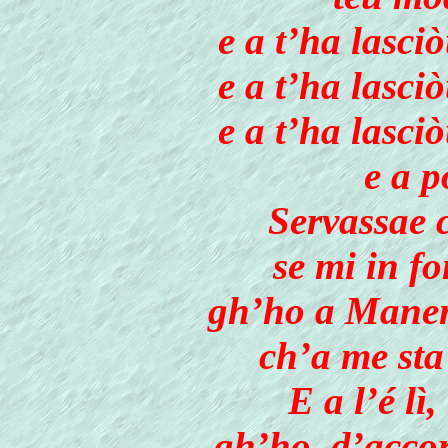
e a t’ha lasci
e a t’ha lasci
e a t’ha lasci
e a p
Servassae 
se mi in f
gh’ho a Manen
ch’a me sta
E a l’é lì,
gh’ho, d’accor