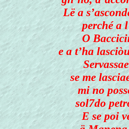
Lë a s’ascond
perché a 
O Baccicin
e a t’ha lasciò
Servassae 
se me lascia
mi no poss
sol7do petr
E se poi v
ä Manena 