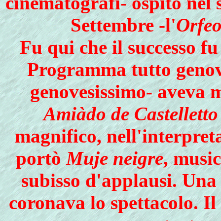
cinematografi- ospitò nel 
Settembre -l'
Orfe
Fu qui che il successo f
Programma tutto genove
genovesissimo- aveva 
Amiàdo de Castelletto
magnifico, nell'interpre
portò
Muje neigre
, musi
subisso d'applausi. Una 
coronava lo spettacolo. Il 