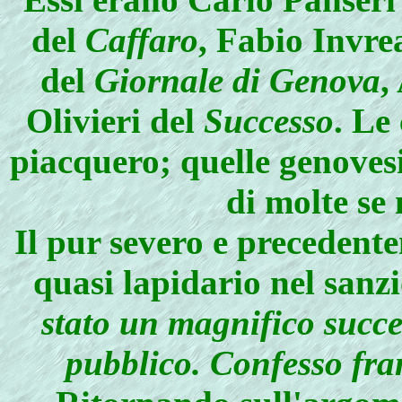
del
Caffaro
, Fabio Invre
del
Giornale di Genova
,
Olivieri del
Successo
. Le
piacquero; quelle genoves
di molte se n
Il pur severo e precedent
quasi lapidario nel sanz
stato un magnifico succ
pubblico. Confesso fr