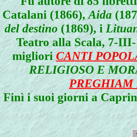
Fu autore di 85 libretti
Catalani (1866),
Aida
(187
del destino
(1869), i
Litua
Teatro alla Scala, 7-III-
migliori
CANTI POPOLA
RELIGIOSO E MOR
PREGHIAM 
Finì i suoi giorni a Capri