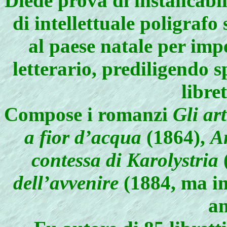
Diede prova di instancabi
di intellettuale poligraf
al paese natale per imp
letterario, prediligendo 
libre
Compose i romanzi
Gli art
a fior d’acqua
(1864),
An
contessa di Karolystria
dell’avvenire
(1884, ma in
an