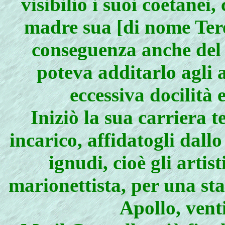
visibilio i suoi coetanei
madre sua [di nome Tere
conseguenza anche del
poteva additarlo agli 
eccessiva docilità 
Iniziò la sua carriera t
incarico, affidatogli dallo
ignudi, cioè gli artis
marionettista, per una st
Apollo, vent