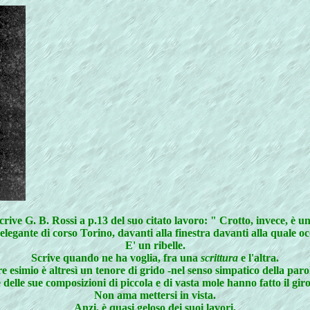
rive G. B. Rossi a p.13 del suo citato lavoro: " Crotto, invece, è un 
elegante di corso Torino, davanti alla finestra davanti alla quale oc
E' un ribelle.
Scrive quando ne ha voglia, fra una
scrittura
e l'altra.
 esimio è altresì un tenore di grido -nel senso simpatico della paro
 delle sue composizioni di piccola e di vasta mole hanno fatto il gi
Non ama mettersi in vista.
Anzi, è quasi geloso dei suoi lavori.