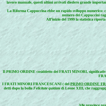
lavoro manuale, questi ultimi arrivati diedero grande importanz
La Riforma Cappuccina ebbe un rapido sviluppo numerico: cinqu
numero dei Cappuccini raggi
All’inizio del 1999 la statistica ripo
Il
PRIMO ORDINE cosiddetto dei FRATI MINORI, significativo di 
FRA
I
FRATI MINORI FRANCESCANI ( del
PRIMO ORDINE F
detti dopo la bolla
Felicitate quidam
di Leone XIII, che raggrupp
Alle province pre