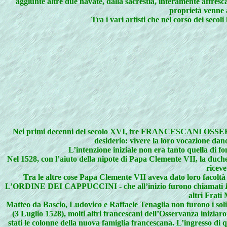
aggiunte altre due navate, dalla sacrestia, interamente affresc
proprietà venne a
Tra i vari artisti che nel corso dei sec
Nei
primi decenni del secolo XVI, tre
FRANCESCANI OSSE
desiderio: vivere la loro vocazione da
L’intenzione iniziale non era tanto quella di f
Nel 1528, con l’aiuto della nipote di Papa Clemente VII, la duche
riceve
Tra le altre cose Papa Clemente VII aveva dato loro facoltà d
L’ORDINE DEI CAPPUCCINI - che all’inizio furono chiamati
altri Frati
Matteo da Bascio, Ludovico e Raffaele Tenaglia non furono i soli
(3 Luglio 1528), molti altri francescani dell’Osservanza iniziar
stati le colonne della nuova famiglia francescana. L’ingresso di 