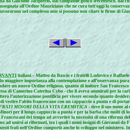
ata da Giacomo Jacquerio, dal campanile gotico trecentesco, dal chi
ssegnata all'Ordine Mauriziano che ne cura tutt'oggi la conservazi
oli lavorarono nel complesso non si possono non citare le firme di G
RVANTI
italiani – Matteo da Bascio e i fratelli Ludovico e Raffa
ndo maggiore importanza alla contemplazione e all’osservanza pura 
ondare un nuovo Ordine religioso, quanto di imitare San Francesco e
ssa di Camerino Caterina Cybo - che li aveva ammirati per la carità
ttero l’autorizzazione pontificia per vivere secondo quanto deside
i vestire l’abito francescano con un cappuccio a punta e di portare
FRATI MINORI DELLA VITA EREMITICA
- deve il suo nome al 
 Minori per il lungo cappuccio a punta e per la barba che molti di l
 Francescani del tempo ad avvertire la necessità di una riforma de
ono ad unirsi ai riformati, tra i quali i nomi insigni di Giovanni 
questi frati nell’Ordine comportò anche lo sviluppo nel ministero. 