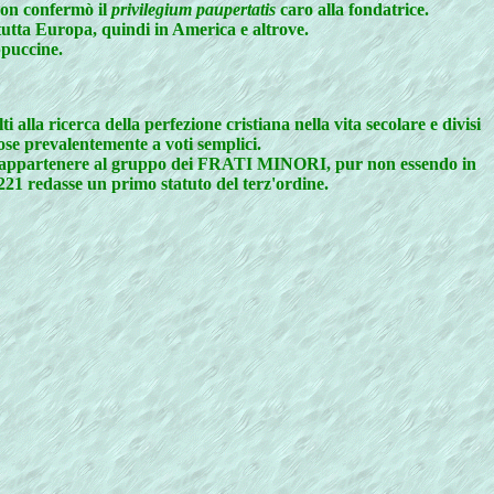
non confermò il
privilegium paupertatis
caro alla fondatrice.
tutta Europa, quindi in America e altrove.
ppuccine.
ca della perfezione cristiana nella vita secolare e divisi
e prevalentemente a voti semplici.
i appartenere al gruppo dei FRATI MINORI, pur non essendo in
1221 redasse un primo statuto del terz'ordine.