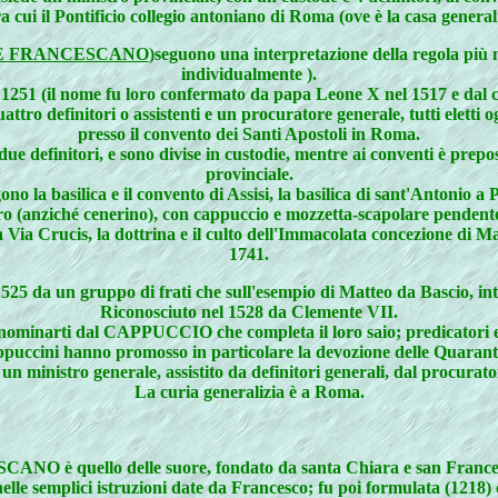
 cui il Pontificio collegio antoniano di Roma (ove è la casa generali
E FRANCESCANO
)seguono una interpretazione della regola più m
individualmente ).
 1251 (il nome fu loro confermato da papa Leone X nel 1517 e dal co
ttro definitori o assistenti e un procuratore generale, tutti eletti 
presso il convento dei Santi Apostoli in Roma.
 definitori, e sono divise in custodie, mentre ai conventi è prepos
provinciale.
basilica e il convento di Assisi, la basilica di sant'Antonio a P
ro (anziché cenerino), con cappuccio e mozzetta-scapolare pendente
a Via Crucis, la dottrina e il culto dell'Immacolata concezione di M
1741.
 un gruppo di frati che sull'esempio di Matteo da Bascio, inten
Riconosciuto nel 1528 da Clemente VII.
nominarti dal CAPPUCCIO che completa il loro saio; predicatori 
ppuccini hanno promosso in particolare la devozione delle Quarant
n ministro generale, assistito da definitori generali, dal procurato
La curia generalizia è a Roma.
uello delle suore, fondato da santa Chiara e san Francesco
elle semplici istruzioni date da Francesco; fu poi formulata (1218)