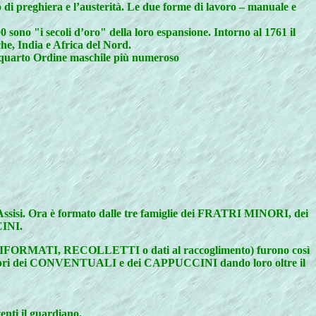
o di preghiera e l’austerità. Le due forme di lavoro – manuale e
ono "i secoli d’oro" della loro espansione. Intorno al 1761 il
he, India e Africa del Nord.
 il quarto Ordine maschile più numeroso
sisi. Ora è formato dalle tre famiglie dei FRATRI MINORI, dei
INI.
FORMATI, RECOLLETTI o dati al raccoglimento) furono così
'infuori dei CONVENTUALI e dei CAPPUCCINI dando loro oltre il
enti il guardiano.