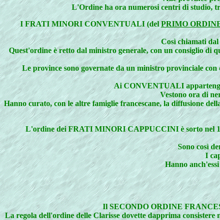
L'Ordine ha ora numerosi centri di studio, tra
I
FRATI MINORI CONVENTUALI (del
PRIMO ORDIN
Così chiamati dal
Quest'ordine è retto dal ministro generale, con un consiglio di qua
Le province sono governate da un ministro provinciale con due
Ai CONVENTUALI appartengono la 
Vestono ora di ne
Hanno curato, con le altre famiglie francescane, la diffusione dell
L'ordine dei FRATI MINORI CAPPUCCINI è sorto nel 1525 da
Sono così de
I ca
Hanno anch'essi u
Il
SECONDO ORDINE FRANCESCANO è q
La regola dell'ordine delle Clarisse dovette dapprima consistere n