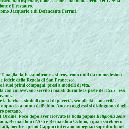
ostro, dall'ospedale, dalle cascine e dal monastero. Nel 1776 la
one e il restauro.
iacomo Jacquerio e di Defendente Ferrari.
ele Tenaglia da Fossombrone – si trovarono uniti da un medesimo
e fedele della Regola di San Francesco.
 i suoi primi compagni, presi a modelli di vita.
 con cui avevano servito i malati durante la peste del 1525 - essi
ravano.
 la barba – simboli questi di povertà, semplicità e austerità.
cappuccio a punta dell’abito. Ancora oggi essi si distinguono dagli
oro portano.
ll’Ordine. Poco dopo aver ricevuto la bolla papale
Religionis zelus
da Fano, Bernardino d’Asti e Bernardino Ochino, i quali sarebbero
Infatti, mentre i primi Cappuccini erano impegnati soprattutto nel