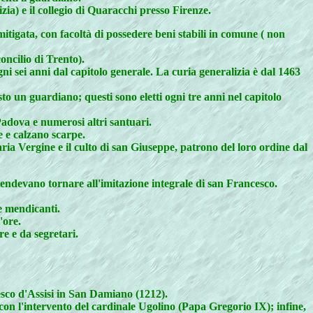
zia) e il collegio di Quaracchi presso Firenze.
itigata, con facoltà di possedere beni stabili in comune ( non
ncilio di Trento).
ogni sei anni dal capitolo generale. La curia generalizia è dal 1463
to un guardiano; questi sono eletti ogni tre anni nel capitolo
adova e numerosi altri santuari.
 e calzano scarpe.
aria Vergine e il culto di san Giuseppe, patrono del loro ordine dal
devano tornare all'imitazione integrale di san Francesco.
e mendicanti.
'ore.
re e da segretari.
 d'Assisi in San Damiano (1212).
 con l'intervento del cardinale Ugolino (Papa Gregorio IX); infine,