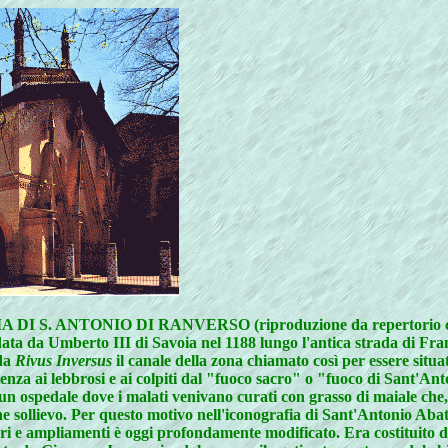
 DI S. ANTONIO DI RANVERSO (riproduzione da repertorio cu
a da Umberto III di Savoia nel 1188 lungo l'antica strada di Franci
 da
Rivus Inversus
il canale della zona chiamato così per essere situa
za ai lebbrosi e ai colpiti dal "fuoco sacro" o "fuoco di Sant'Anto
un ospedale dove i malati venivano curati con grasso di maiale che, r
 sollievo. Per questo motivo nell'iconografia di Sant'Antonio Abat
avori e ampliamenti è oggi profondamente modificato. Era costituito