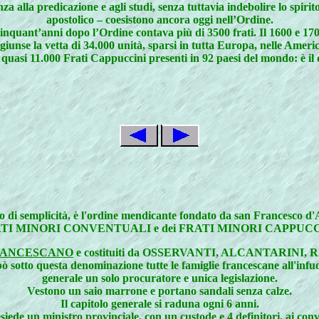
a alla predicazione e agli studi, senza tuttavia indebolire lo spirit
apostolico – coesistono ancora oggi nell’Ordine.
ant’anni dopo l’Ordine contava più di 3500 frati. Il 1600 e 1700 s
unse la vetta di 34.000 unità, sparsi in tutta Europa, nelle Americ
rta quasi 11.000 Frati Cappuccini presenti in 92 paesi del mondo: è
semplicità, è l'ordine mendicante fondato da san Francesco d'As
TI MINORI CONVENTUALI e dei FRATI MINORI CAPPUCC
RANCESCANO
e costituiti da OSSERVANTI, ALCANTARINI, RI
ò sotto questa denominazione tutte le famiglie francescane all
generale un solo procuratore e unica legislazione.
Vestono un saio marrone e portano sandali senza calze.
Il capitolo generale si raduna ogni 6 anni.
siede un ministro provinciale, con un custode e 4 definitori, ai conv