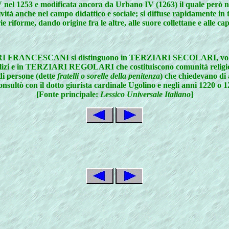
 nel 1253 e modificata ancora da Urbano IV (1263) il quale però 
vità anche nel campo didattico e sociale; si diffuse rapidamente in 
ie riforme, dando origine fra le altre, alle suore collettane e alle ca
SCANI si distinguono in TERZIARI SECOLARI, volti alla ricer
dalizi e in TERZIARI REGOLARI che costituiscono comunità religios
di persone (dette
fratelli o sorelle della penitenza
) che chiedevano d
consultò con il dotto giurista cardinale Ugolino e negli anni 1220 o 
[Fonte principale:
Lessico Universale Italiano
]