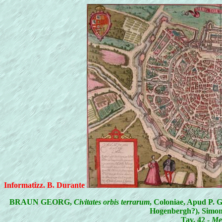
Informatizz. B. Durante
BRAUN GEORG,
Civitates orbis terrarum
, Coloniae, Apud P. G
Hogenbergh?), Simon
Tav. 42 -
Me